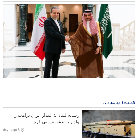
ܗܡܙܡܬܐ ܬܠܦܘܢܝ ܒܝܠ ܘܙܝܪܐ ܕܣܘܥܪܢܐ ܒܪܝܐ ܕܐܝܪܢ ܘ ܜܪܒܣܬܢ
3 months ago
ܦܪܫܬܐ ܕܡܚܕܪܢܐ
ܐܓܪܬܐ ܕܐܝܬ ܐܠܠܗ ܚܢܥܥܝ ܒܘܬ ܣܗܕܘܬܐ ܕܕܪܝܐܒܐܢ ܬܢܓܣܝܪܝ
رسانه لبنانی: اقتدار ایران ترامپ را
ܟܬܒܼܐ ܕ300 ܡܩܤܝܢܐ ܕܒܝܬ- ܨܘܒܐ ܕܕܘܢܝܐ ܩܐ ܓܘܬܪܫ ܒܘܬ
وادار به عقب‌نشینی کرد
ܡܗܟܡܬܐ ܕܢܫܪܬܐ ܥܠ ܓܼܙܗ
6 days ago
ܙܝܕܬܐ ܕܡܢܝܢܐ ܕܣܗܕܐ ܘ ܕܪܒܢܐ ܕܓܙܗ