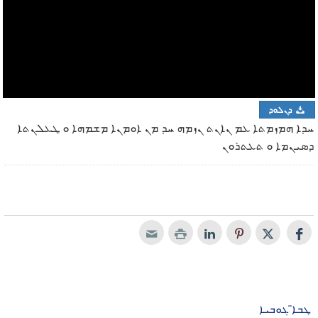
ܕܢܠܘܕ
ܚܕܐ ܗܡܙܡܬܐ ܥܡ ܢܐܢܬ ܢܙܡܗ ܚܕ ܡܢ ܐܘܡܢܐ ܡܫܡܗܐ ܘ ܛܥܠܢܬܐ
ܕܣܝܢܡܐ ܘ ܬܥܬܪܘܢ
ܛܒܐ̈ ܓܘܒܝܐ