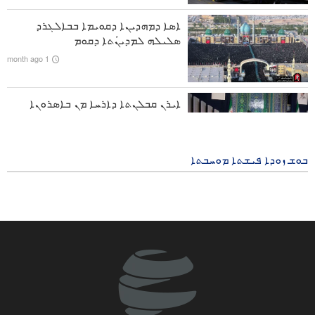
ܐܣܐ ܕܡܗܕܝܢܐ ܕܩܘܝܡܐ ܒܒܐܠܓܪܕ
ܘܝܕܥܘ |
ܣܠܝܠܗ ܠܡܕܝܢܰܬܐ ܕܩܘܡ
ܟܢܘܫܝܐ ܕܨܘܪܝܬܐ̈- ܝܬܝܒܼܬܐ ܛܒܝܬܐ ܕܡܗܕܝܢܐ ܕܚܣܝܪܘܝܬܐ
1 month ago
ܬܘܛܝܬܢܝܐ
ܐܝܪܢ ܩܒܠܢܬܐ ܕܐܪܚܐ ܡܢ ܒܐܣܪܘܢܐ
ܐܬܪܘܬܐ ܘ ܡܫܬܐܠܢܐ ܡܢ ܐܬܪܘܬܐ̈
ܒܪܝܐ- ܚܘܪܙܐ ܕܛܡܪܬܐ ܕܐܣܐ
ܕܡܥܠܝܘܬܗ ܐܝܬ ܐܠܠܗ ܣܗܕܐ ܚܡܢܥܝ
ܒܘܫ ܙܘܕܐ ܦܝܫܬܐ ܡܘܚܒܬܐ
1 month ago