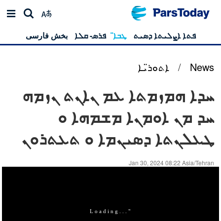
ܦܬܐ ܐܨܠܝܬܐ ܕܣܝܬ
ܛܒܐ̈
ܦܪܣ- ܩܠܐ
بخش فارسی
News
/
ܐܬܘܪ̈ܝܐ
ܚܕܐ ܗܡܙܡܬܐ ܥܡ ܢܐܢܬ ܢܙܡܗ
ܚܕ ܡܢ ܐܘܡܢܐ ܡܫܡܗܐ ܘ
ܛܥܠܢܬܐ ܕܣܝܢܡܐ ܘ ܬܥܬܪܘܢ
Jan 30, 2024 08:22 Asia/Tehran