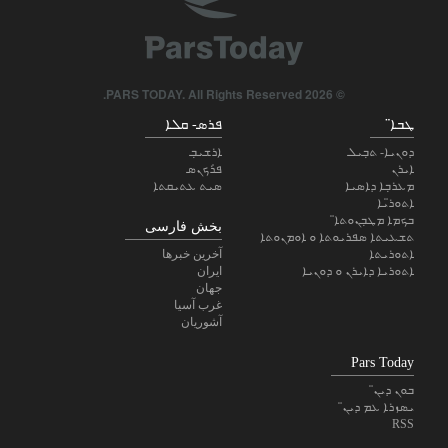
© 2026 PARS TODAY. All Rights Reserved.
ܛܒܐ̈
ܦܪܣ- ܩܠܐ
ܕܘܢܝܐ- ܬܒܼܝܠ
ܐܪܫܝܒܼ
ܐܝܪܢ
ܦ̇ܪܟܢܣ
ܡܥܪܒܼܐ ܕܐܣܝܐ
ܣܝܬ ܥܬܝܩܬܐ
ܐܬܘܪ̈ܝܐ
ܒܟܡܐ ܡܛܒܼܢܘܬܐ̈
بخش فارسی
ܬܫܥܝܬܐ ܣܦܪܝܘܬܐ ܘ ܐܘܡܢܘܬܐ
ܐܬܘܪܝܬܐ
آخرین خبرها
ܐܬܘܪܝܐ ܕܐܝܪܢ ܘ ܕܘܢܝܐ
ایران
جهان
غرب آسیا
آشوریان
Pars Today
ܒܘܢ ܕܝܢ̈
ܝܣܙܪܐ ܥܡ ܕܝܢ̈
RSS