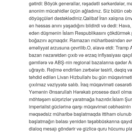
gətirdi: Böyük generallar, rəşadətli sərkərdələr, 
anonim mücahidlər üçün ağladınız. Siz bütün cəb
döyüşçüləri dəstəklədiniz.Qalibaf İran xalqına 
ən həssas anını yaşadığını bildirdi və dedi: Hava,
edən düşmənin İslam Respublikasını çökdürmək p
boğazını açmaqdır. Ramazan müharibəsindən əvv
əməliyyat arzusuna çevrilib.O, əlavə etdi: Tramp 
bazarı nəzarətdən çıxıb və ərzaq inflyasiyası qaç
gəmilərə və ABŞ-nin regional bazalarına qədər A
uğrayıb. Rejimə endirilən zərbələr təsirli, dəqiq v
təhdid edilən Livan Hizbullahı bu gün müqavimətin 
çıxılmaz vəziyyətə salıb. İraq müqaviməti cəsarət
Yəmənin Ənsarullah Hərəkatı prosesə daxil olmas
möhtəşəm sürprizlər yaratmağa hazırdır.İslam Şura
imperialist güclərinə qarşı müqavimət cəbhəsini
məqsədsiz müharibə başlatmaqda ittiham olunub v
başlatmağın bəlası yenidən təşəbbüskarına qayıdı
dialoq mesajı göndərir və gizlicə quru hücumu plan