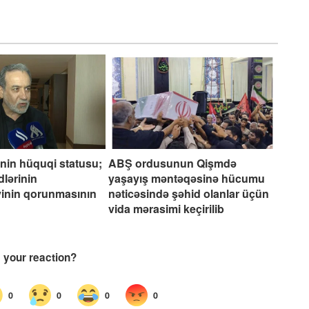
inin hüquqi statusu;
ABŞ ordusunun Qişmdə
dlərinin
yaşayış məntəqəsinə hücumu
iyinin qorunmasının
nəticəsində şəhid olanlar üçün
vida mərasimi keçirilib