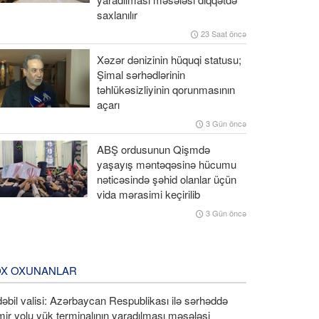
saxlanılır
23 Saat öncə
Xəzər dənizinin hüquqi statusu;
Şimal sərhədlərinin
təhlükəsizliyinin qorunmasının
açarı
3 Gün öncə
ABŞ ordusunun Qişmdə
yaşayış məntəqəsinə hücumu
nəticəsində şəhid olanlar üçün
vida mərasimi keçirilib
3 Gün öncə
X OXUNANLAR
əbil valisi: Azərbaycan Respublikası ilə sərhəddə
ir yolu yük terminalının yaradılması məsələsi