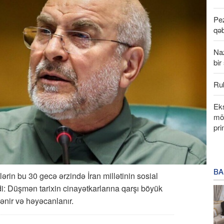
Pez
qəb
Na
bir
Rub
Eks
möv
pri
BA
ərin bu 30 gecə ərzində İran millətinin sosial
: Düşmən tarixin cinayətkarlarına qarşı böyük
ənir və həyəcanlanır.