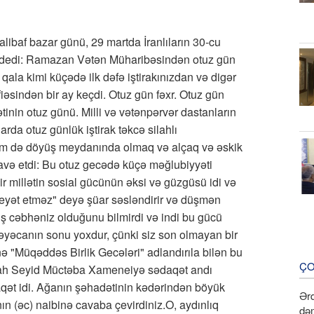
ibaf bazar günü, 29 martda İranlıların 30-cu
a dedi: Ramazan Vətən Müharibəsindən otuz gün
ala kimi küçədə ilk dəfə iştirakınızdan və digər
iəsindən bir ay keçdi. Otuz gün fəxr. Otuz gün
ətinin otuz günü. Milli və vətənpərvər dastanların
rda otuz günlük iştirak təkcə silahlı
həm də döyüş meydanında olmaq və alçaq və əskik
avə etdi: Bu otuz gecədə küçə məğlubiyyəti
 millətin sosial gücünün əksi və güzgüsü idi və
 beyət etməz" deyə şüar səsləndirir və düşmən
iş cəbhəniz olduğunu bilmirdi və indi bu gücü
həyəcanın sonu yoxdur, çünki siz son olmayan bir
inə "Müqəddəs Birlik Gecələri" adlandırıla bilən bu
ÇO
llah Seyid Müctəba Xameneiyə sədaqət andı
aqət idi. Ağanın şəhadətinin kədərindən böyük
Ərd
 (əc) naibinə cavaba çevirdiniz.O, aydınlıq
dəm