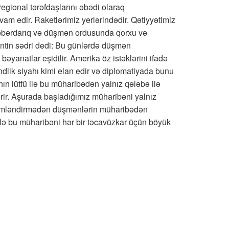
regional tərəfdaşlarını əbədi olaraq
vam edir. Raketlərimiz yerlərindədir. Qətiyyətimiz
xəbərdarıq və düşmən ordusunda qorxu və
entin sədri dedi: Bu günlərdə düşmən
bəyanatlar eşidilir. Amerika öz istəklərini ifadə
dlik siyahı kimi elan edir və diplomatiyada bunu
ahın lütfü ilə bu müharibədən yalnız qələbə ilə
rir. Aşurada başladığımız müharibəni yalnız
hkəmləndirmədən düşmənlərin müharibədən
ilə bu müharibəni hər bir təcavüzkar üçün böyük