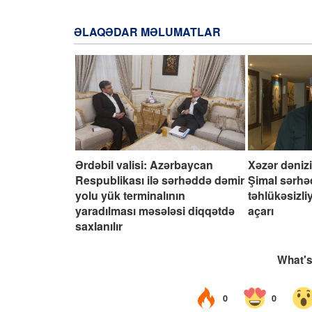
ƏLAQƏDAR MƏLUMATLAR
Ərdəbil valisi: Azərbaycan
Xəzər dəniz
Respublikası ilə sərhəddə dəmir
Şimal sərhə
yolu yük terminalının
təhlükəsizl
yaradılması məsələsi diqqətdə
açarı
saxlanılır