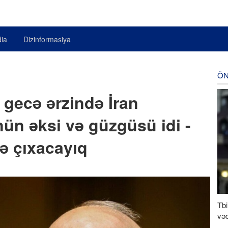
ia
Dizinformasiya
ÖN
 gecə ərzində İran
nün əksi və güzgüsü idi -
ə çıxacayıq
Tbi
vəd