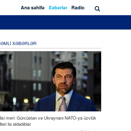
Ana səhifə
Xəbərlər
Radio
ƏMLI XƏBƏRLƏR
lisi meri: Gürcüstan və Ukraynanı NATO-ya üzvlük
ləri ilə aldadıblar