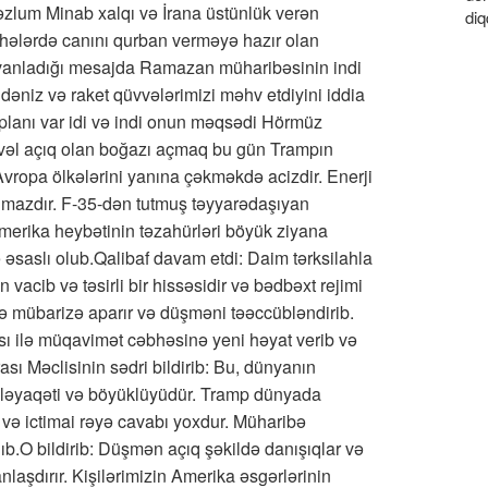
məzlum Minab xalqı və İrana üstünlük verən
diq
hələrdə canını qurban verməyə hazır olan
ünvanladığı mesajda Ramazan müharibəsinin indi
 dəniz və raket qüvvələrimizi məhv etdiyini iddia
lanı var idi və indi onun məqsədi Hörmüz
əl açıq olan boğazı açmaq bu gün Trampın
Avropa ölkələrini yanına çəkməkdə acizdir. Enerji
ılmazdır. F-35-dən tutmuş təyyarədaşıyan
merika heybətinin təzahürləri böyük ziyana
ə əsaslı olub.Qalibaf davam etdi: Daim tərksilahla
vacib və təsirli bir hissəsidir və bədbəxt rejimi
lə mübarizə aparır və düşməni təəccübləndirib.
ı ilə müqavimət cəbhəsinə yeni həyat verib və
sı Məclisinin sədri bildirib: Bu, dünyanın
n ləyaqəti və böyüklüyüdür. Tramp dünyada
ə ictimai rəyə cavabı yoxdur. Müharibə
b.O bildirib: Düşmən açıq şəkildə danışıqlar və
laşdırır. Kişilərimizin Amerika əsgərlərinin