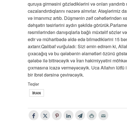
quruya girməsini gözlədiklərini və onları yandırıb 
cəzalandırdıqlarını nəzərə almırlar. Atəşlərimiz da
və imanımız artıb. Düşmənin zəif cəhətlərindən 
dəhşətin təsirlərini aydın şəkildə görürük.Parlam
rəsmilərindən danışıqlarla bağlı müxtəlif sözlər və 
edir və müharibədə əldə edə bilmədiklərini 15 bən
axtarır.Qalibaf vurğuladı: Sizi əmin edirəm ki, All
çıxacağıq və bu qələbənin əlamətləri özünü göstə
qələbə ilə bitirəcəyik və İran hakimiyyətini mö
çıxmasına icazə verməyəcəyik. Uca Allahın lütfü 
bir ibrət dərsinə çevirəcəyik.
Teqlər
İRAN