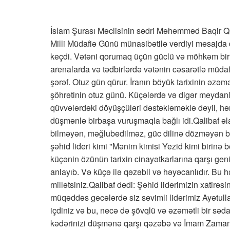
İslam Şurası Məclisinin sədri Məhəmməd Baqir Qal
Milli Müdafiə Günü münasibətilə verdiyi mesajd
keçdi. Vətəni qorumaq üçün güclü və möhkəm bir q
arenalarda və tədbirlərdə vətənin cəsarətlə müdaf
şərəf. Otuz gün qürur. İranın böyük tarixinin əzəm
şöhrətinin otuz günü. Küçələrdə və digər meydanla
qüvvələrdəki döyüşçüləri dəstəkləməklə deyil, 
düşmənlə birbaşa vuruşmaqla bağlı idi.Qalibaf əl
bilməyən, məğlubedilməz, güc dilinə dözməyən bir
şəhid lideri kimi "Mənim kimisi Yezid kimi birinə
küçənin özünün tarixin cinayətkarlarına qarşı gen
anlayıb. Və küçə ilə qəzəbli və həyəcanlıdır. Bu 
millətsiniz.Qalibaf dedi: Şəhid liderimizin xatirəs
müqəddəs gecələrdə siz sevimli liderimiz Ayətu
içdiniz və bu, necə də şövqlü və əzəmətli bir səd
kədərinizi düşmənə qarşı qəzəbə və İmam Zamanın