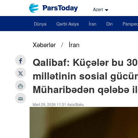
Azeri
Dünya
Qərbi Asiya
İran
Din
Parsped
Xəbərlər
/
İran
Qalibaf: Küçələr bu 30
millətinin sosial gücü
Müharibədən qələbə il
Mart 29, 2026 11:31 Asia/Baku