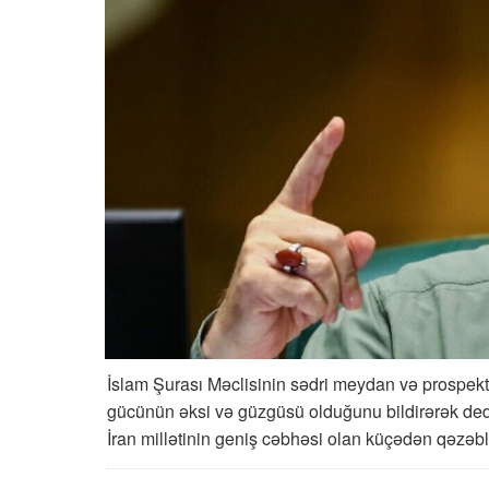
İslam Şurası Məclisinin sədri meydan və prospektl
gücünün əksi və güzgüsü olduğunu bildirərək dedi
İran millətinin geniş cəbhəsi olan küçədən qəzəbl