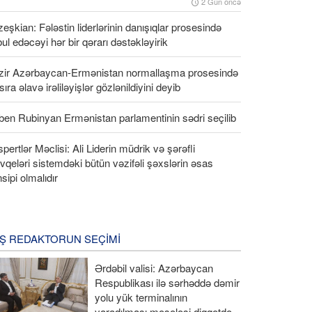
2 Gün öncə
eşkian: Fələstin liderlərinin danışıqlar prosesində
ul edəcəyi hər bir qərarı dəstəkləyirik
zir Azərbaycan-Ermənistan normallaşma prosesində
 sıra əlavə irəliləyişlər gözlənildiyini deyib
en Rubinyan Ermənistan parlamentinin sədri seçilib
pertlər Məclisi: Ali Liderin müdrik və şərəfli
qeləri sistemdəki bütün vəzifəli şəxslərin əsas
nsipi olmalıdır
Ş REDAKTORUN SEÇIMI
Ərdəbil valisi: Azərbaycan
Respublikası ilə sərhəddə dəmir
yolu yük terminalının
yaradılması məsələsi diqqətdə