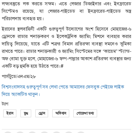
লক্ষ্যবস্তুতে লক করতে সক্ষম। এতে লেজার ডিজাইনার এবং ইনফ্রারেড
সিস্টেমও রয়েছে, যা লেজার-গাইডেড বা ইনফ্রারেড-গাইডেড অস্ত্র
পরিচালনায় ব্যবহৃত হয়।
ইরানের স্থলবাহিনী একটি গুরুত্বপূর্ণ উদ্যোগের অংশ হিসেবে মোহাজের-৬
ড্রোনকে রাডার শনাক্তকরণ ও ইলেকট্রনিক জ্যামিং মিশনে ব্যবহার করার
দায়িত্ব দিয়েছে, যাতে এটি শত্রুর বিমান প্রতিরক্ষা ব্যবস্থা দমনেও ভূমিকা
রাখতে পারে। রাডার শনাক্তকারী ও জ্যামিং সিস্টেমের সঙ্গে “কায়েম” স্ট্যান্ড-
অফ বোমা যুক্ত হলে, মোহাজের-৬ স্বল্প-পাল্লার আকাশ প্রতিরক্ষা ব্যবস্থার জন্য
একটি বড় হুমকি হয়ে উঠতে পারে।#
পার্সটুডে/এনএম/২৮
বিশ্বসংবাদসহ গুরুত্বপূর্ণ সব লেখা পেতে আমাদের ফেসবুক পেইজে লাইক
দিয়ে অ্যাকটিভ থাকুন।
ট্যাগ
ইরান
যুদ্ধ
ড্রোন
অভিযান
গোয়েন্দা তথ্য