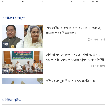
ইরানের সাথে চুক্তি হরমুজ সংকট সুরাহার একমাত্র কার্যকর পথ: ইকোনমিস্ট
১ ঘন্টা আগে
সম্পাদকের পছন্দ
আমেরিকাকে বিপর্যয়কর যুদ্ধে জড়িয়েছেন দুর্নীতিগ্রস্ত ট্রাম্প: স্যান্ডার্স
ভিডিও |
শেখ হাসিনার বক্তব্যের দায় নেবে না ভারত,
জানাল পররাষ্ট্র মন্ত্রণালয়
যৌথ প্রতিরক্ষা চুক্তিতে সই করল সৌদি আরব, তুরস্ক ও পাকিস্তান
৩ মিনিট আগে
ঐতিহাসিক কৌশলগত বিপর্যয়ে আমেরিকা ও ইসরায়েল হেরেছে, জিতেছে ইরান:
খবর
টেলিগ্রাফ
শেখ হাসিনাকে কেন ফিরিয়ে আনা হচ্ছে না,
প্রশ্ন জামায়াতের; ভারতের ভূমিকার তীব্র নিন্দা
সৌদির ভাড়াটে-সেনা অবস্থানে ইয়েমেনি ক্ষেপণাস্ত্র ও ড্রোনের হামলা; নিহত অন্তত
৫৮
২ ঘন্টা আগে
খবর
পশ্চিমবঙ্গে দুই দিনে ১,৫০০ মসজিদ ও
মন্দিরের মাইক অপসারণ
১ দিন আগে
খবর
সর্বাধিক পঠিত