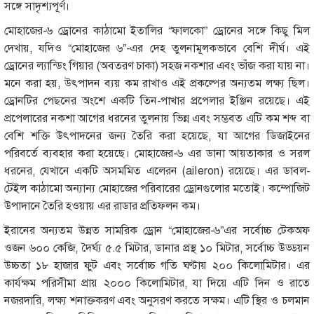
সঙ্গে সাদৃশ্যপূর্ণ।
মোহাজের-৬ ড্রোনের কাঠামো ইতালির “ফালকো” ড্রোনের সঙ্গে কিছু মিল
দেখায়, যদিও “মোহাজের ৬”-এর দেহ তুলনামূলকভাবে বেশি দীর্ঘ। এই
ড্রোনের ল্যান্ডিং গিয়ার (অবতরণ চাকা) সহজ নকশার এবং ভাঁজ করা যায় না।
মনে করা হয়, উৎপাদন ব্যয় কম রাখাও এই প্রকল্পের অন্যতম লক্ষ্য ছিল।
ড্রোনটির পেছনের অংশে একটি তিন-পাখার প্রপেলার ইঞ্জিন রয়েছে। এই
প্রপেলারের নকশা আগের ধরনের তুলনায় ভিন্ন এবং সম্ভবত এটি কম শব্দ বা
বেশি শক্তি উৎপাদনের জন্য তৈরি করা হয়েছে, যা আগের ডিজাইনের
পরিবর্তে ব্যবহার করা হয়েছে। মোহাজের-৬ এর ডানা আয়তাকার ও সরল
ধরনের, যেখানে একটি অসমমিত এলেরন (aileron) রয়েছে। এর ডাবল-
টেইল কাঠামো অন্যান্য মোহাজের পরিবারের ড্রোনগুলোর মতোই। কম্পোজিট
উপাদানে তৈরি হওয়ায় এর রাডার প্রতিফলন কম।
ইরানের অন্যতম উন্নত সামরিক ড্রোন “মোহাজের-৬”এর সর্বোচ্চ টেকঅফ
ওজন ৬০০ কেজি, দৈর্ঘ্য ৫.৫ মিটার, ডানার প্রস্থ ১০ মিটার, সর্বোচ্চ উড্ডয়ন
উচ্চতা ১৮ হাজার ফুট এবং সর্বোচ্চ গতি ঘণ্টায় ২০০ কিলোমিটার। এর
কার্যক্ষম পরিসীমা প্রায় ২০০০ কিলোমিটার, যা দিয়ে এটি দিন ও রাতে
নজরদারি, লক্ষ্য শনাক্তকরণ এবং অনুসরণ করতে সক্ষম। এটি স্থির ও চলমান