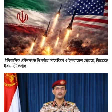
ঐতিহাসিক কৌশলগত বিপর্যয়ে আমেরিকা ও ইসরায়েল হেরেছে, জিতেছে
ইরান: টেলিগ্রাফ