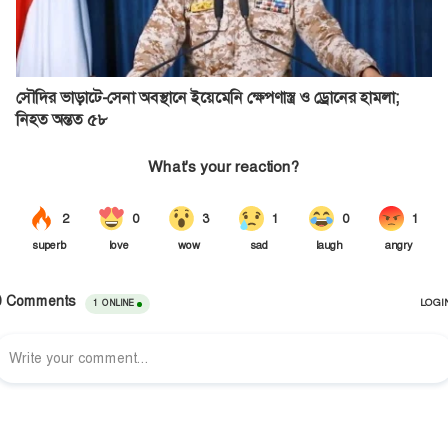
সৌদির ভাড়াটে-সেনা অবস্থানে ইয়েমেনি ক্ষেপণাস্ত্র ও ড্রোনের হামলা;
নিহত অন্তত ৫৮