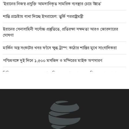
'ইরানের নিজস্ব প্রযুক্তি আমদানিকৃত সামরিক ব্যবস্থার চেয়ে উন্নত'
শান্তি প্রচেষ্টায় বাধা দিচ্ছে ইসরায়েল: তুর্কি পররাষ্ট্রমন্ত্রী
ইরানের সেনাবাহিনী সর্বোচ্চ প্রস্তুতিতে, প্রতিরক্ষা সক্ষমতা আরও জোরদারের
ঘোষণা
মার্কিন অস্ত্র সংকটের খবর ফাঁসে ক্ষুব্ধ ট্রাম্প: কঠোর শাস্তির মুখে সাংবাদিকরা
পশ্চিমবঙ্গে দুই দিনে ১,৫০০ মসজিদ ও মন্দিরের মাইক অপসারণ
দিল্লিতে সংবাদ সম্মেলনে শেখ হাসিনাকে কথা বলার অনুমতি দেওয়ায় ঢাকার
ক্ষোভ
ভিডিও |
যৌথ প্রতিরক্ষা চুক্তিতে সই করল সৌদি আরব, তুরস্ক ও পাকিস্তান
দক্ষিণ লেবাননে দুই ইসরায়েলি সেনা নিহত
হামাস: দখলদারদের অভিযান আমাদের প্রতিরোধের অঙ্গীকার দুর্বল করতে