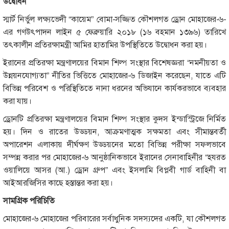
উ
দ্বোধন
স্মার্ট নির্ভুল লক্ষ্যভেদী “কায়েম” বোমা-সজ্জিত কৌশলগত ড্রোন মোহাজের-৬-
এর গণউৎপাদন লাইন ৫ ফেব্রুয়ারি ২০১৮ (১৬ বহমান ১৩৯৬) তারিখে
তৎকালীন প্রতিরক্ষামন্ত্রী আমির হাতামির উপস্থিতিতে উদ্বোধন করা হয়।
ইরানের প্রতিরক্ষা মন্ত্রণালয়ের বিমান শিল্প সংস্থার বিশেষজ্ঞরা “নমনীয়তা ও
উন্নয়নযোগ্যতা” নীতির ভিত্তিতে মোহাজের-৬ ডিজাইন করেছেন, যাতে এটি
বিভিন্ন পরিবেশ ও পরিস্থিতিতে নানা ধরনের অভিযানে কার্যকরভাবে ব্যবহার
করা যায়।
ড্রোনটি প্রতিরক্ষা মন্ত্রণালয়ের বিমান শিল্প সংস্থার কুদস ইন্ডাস্ট্রিজে নির্মিত
হয়। দিন ও রাতের উড্ডয়ন, আক্রমণাত্মক সক্ষমতা এবং সীমান্তবর্তী
অপারেশন এলাকায় দীর্ঘক্ষণ উড্ডয়নের মতো বিভিন্ন পরীক্ষা সফলভাবে
সম্পন্ন করার পর মোহাজের-৬ আনুষ্ঠানিকভাবে ইরানের সেনাবাহিনীর “হযরত
ওয়ালিয়ে আসর (আ.) ড্রোন গ্রুপ” এবং ইসলামি বিপ্লবী গার্ড বাহিনী বা
আইআরজিসির কাছে হস্তান্তর করা হয়।
সামগ্রিক পরিচিতি
মোহাজের-৬ মোহাজের পরিবারের সর্বাধুনিক সদস্যদের একটি, যা কৌশলগত