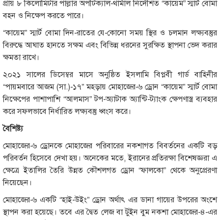
প্রায় ৮ কিলোমিটার পাল্লার অপটিক্যাল-থার্মাল নির্দেশিত “কায়েম” স্মার্ট বোমা
বহন ও নিক্ষেপ করতে পারে।
“কায়েম” স্মার্ট বোমা দিন-রাতের যে-কোনো সময় স্থির ও চলমান লক্ষ্যবস্তুর
বিরুদ্ধে আঘাত হানতে সক্ষম এবং বিভিন্ন ধরনের সুরক্ষিত স্থাপনা ভেদ করার
ক্ষমতা রাখে।
২০২১ সালের ডিসেম্বর মাসে অনুষ্ঠিত ইসলামি বিপ্লবী গার্ড বাহিনীর
“পায়মবারে আজম (সা.)-১৭” মহড়ায় মোহাজের-৬ ড্রোন “কায়েম” স্মার্ট বোমা
নিক্ষেপের পাশাপাশি “আলমাস” টপ-অ্যাটাক অ্যান্টি-ট্যাংক ক্ষেপণাস্ত্র ব্যবহার
করে সফলভাবে নির্ধারিত লক্ষ্যবস্তু ধ্বংস করে।
বৈশিষ্ট্য
মোহাজের-৬ ড্রোনকে মোহাজের পরিবারের নকশাগত বিবর্তনের একটি বড়
পরিবর্তন হিসেবে দেখা হয়। অনেকের মতে, ইরানের প্রতিরক্ষা বিশেষজ্ঞরা এ
ক্ষেত্রে ইতালির তৈরি উন্নত কৌশলগত ড্রোন “ফালকো” থেকে অনুপ্রেরণা
নিয়েছেন।
মোহাজের-৬ একটি “হাই-উইং” ড্রোন অর্থাৎ এর ডানা গায়ের উপরের অংশে
স্থাপন করা হয়েছে। তবে এর দ্বৈত লেজ বা টুইন বুম নকশা মোহাজের-৪-এর