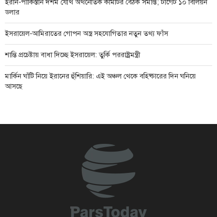
ইরান-পাকিস্তান দশম যৌথ অর্থনৈতিক কমিটির বৈঠক সমাপ্ত; টার্গেট ১০ বিলিয়ন
ডলার
ইসরায়েল-আমিরাতের গোপন অস্ত্র সহযোগিতার নতুন তথ্য ফাঁস
শান্তি প্রচেষ্টায় বাধা দিচ্ছে ইসরায়েল: তুর্কি পররাষ্ট্রমন্ত্রী
মার্কিন ঘাঁটি নিয়ে ইরানের হুঁশিয়ারি: এই অঞ্চল থেকে বহিষ্কারের দিন ঘনিয়ে
আসছে
ইরানের সেনাবাহিনী সর্বোচ্চ প্রস্তুতিতে, প্রতিরক্ষা সক্ষমতা আরও জোরদারের
ঘোষণা
মার্কিন অস্ত্র সংকটের খবর ফাঁসে ক্ষুব্ধ ট্রাম্প: কঠোর শাস্তির মুখে সাংবাদিকরা
দিল্লিতে সংবাদ সম্মেলনে শেখ হাসিনাকে কথা বলার অনুমতি দেওয়ায় ঢাকার
ক্ষোভ
পশ্চিমবঙ্গে দুই দিনে ১,৫০০ মসজিদ ও মন্দিরের মাইক অপসারণ
ইয়েমেনের সেনাবাহিনীর হামলায় লোহিত সাগরে সৌদি তেলবাহী ট্যাংকার