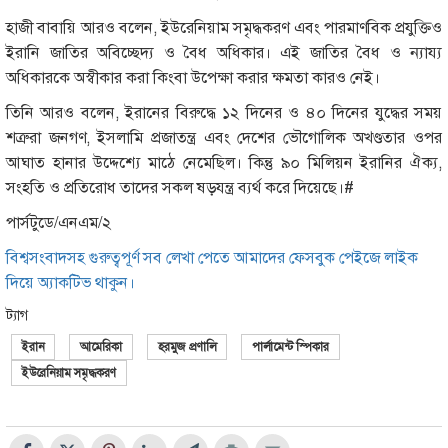
হাজী বাবায়ি আরও বলেন, ইউরেনিয়াম সমৃদ্ধকরণ এবং পারমাণবিক প্রযুক্তিও
ইরানি জাতির অবিচ্ছেদ্য ও বৈধ অধিকার। এই জাতির বৈধ ও ন্যায্য
অধিকারকে অস্বীকার করা কিংবা উপেক্ষা করার ক্ষমতা কারও নেই।
তিনি আরও বলেন, ইরানের বিরুদ্ধে ১২ দিনের ও ৪০ দিনের যুদ্ধের সময়
শত্রুরা জনগণ, ইসলামি প্রজাতন্ত্র এবং দেশের ভৌগোলিক অখণ্ডতার ওপর
আঘাত হানার উদ্দেশ্যে মাঠে নেমেছিল। কিন্তু ৯০ মিলিয়ন ইরানির ঐক্য,
সংহতি ও প্রতিরোধ তাদের সকল ষড়যন্ত্র ব্যর্থ করে দিয়েছে।#
পার্সটুডে/এনএম/২
বিশ্বসংবাদসহ গুরুত্বপূর্ণ সব লেখা পেতে আমাদের ফেসবুক পেইজে লাইক
দিয়ে অ্যাকটিভ থাকুন।
ট্যাগ
ইরান
আমেরিকা
হরমুজ প্রণালি
পার্লামেন্ট স্পিকার
ইউরেনিয়াম সমৃদ্ধকরণ