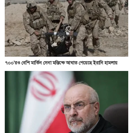
৭০০'রও বেশি মার্কিন সেনা মস্তিষ্কে আঘাত পেয়েছে ইরানি হামলায়