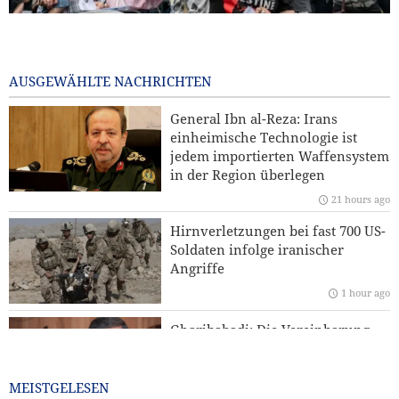
Zehn britische Gewerkschaften fordern Entzug der US-
Nutzungsgenehmigung für britische Militärbasen gegen
Iran
AUSGEWÄHLTE NACHRICHTEN
1 hour ago
General Ibn al-Reza: Irans
Sanders: „Der korrupte Trump hat die USA in einen
einheimische Technologie ist
verheerenden Krieg geführt“
jedem importierten Waffensystem
in der Region überlegen
Reuters-Umfrage: US-Bürger sehen Krieg gegen Iran als
21 hours ago
Ursache für Instabilität
Hirnverletzungen bei fast 700 US-
Kommentar | Die Zukunft der regionalen Sicherheit:
Soldaten infolge iranischer
Warum eine Sicherheitsordnung unter Führung der
Angriffe
Staaten der Region unverzichtbar ist
1 hour ago
Yahya Saree: Wir haben die Stellungen der saudischen
Gharibabadi: Die Vereinbarung
Söldner mit ballistischen Raketen und Drohnen
zwischen Iran und Oman
zerschlagen
bedeutet jedoch nicht die
vollständige Wiederöffnung der
MEISTGELESEN