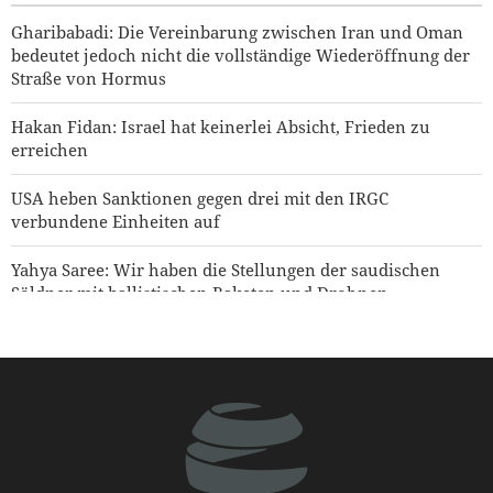
Straße von Hormus
Gharibabadi: Die Vereinbarung zwischen Iran und Oman
1 day ago
bedeutet jedoch nicht die vollständige Wiederöffnung der
Straße von Hormus
Hakan Fidan: Israel hat keinerlei Absicht, Frieden zu
erreichen
USA heben Sanktionen gegen drei mit den IRGC
verbundene Einheiten auf
Yahya Saree: Wir haben die Stellungen der saudischen
Söldner mit ballistischen Raketen und Drohnen
zerschlagen
Jemen warnt Saudi-Arabien
Hamas: Der Angriff auf den Norden Jerusalems wird
unseren Widerstand gegen die Pläne zur Judaisierung
nicht brechen