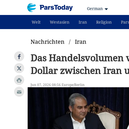
German
Welt
Westasien
Iran
Religion
Par
Nachrichten
/
Iran
Das Handelsvolumen v
Dollar zwischen Iran u
Jun 07, 2026 08:56 Europe/Berlin