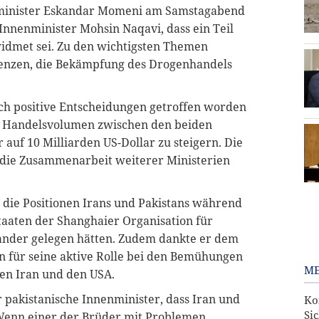
nminister Eskandar Momeni am Samstagabend
Innenminister Mohsin Naqavi, dass ein Teil
idmet sei. Zu den wichtigsten Themen
renzen, die Bekämpfung des Drogenhandels
ich positive Entscheidungen getroffen worden
che Handelsvolumen zwischen den beiden
 auf 10 Milliarden US-Dollar zu steigern. Die
h die Zusammenarbeit weiterer Ministerien
s die Positionen Irans und Pakistans während
taaten der Shanghaier Organisation für
ander gelegen hätten. Zudem dankte er dem
n für seine aktive Rolle bei den Bemühungen
ME
en Iran und den USA.
r pakistanische Innenminister, dass Iran und
Ko
Si
 Wenn einer der Brüder mit Problemen