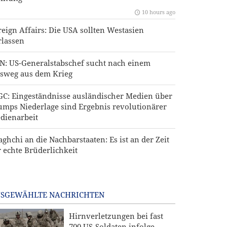
10 hours ago
reign Affairs: Die USA sollten Westasien
rlassen
N: US-Generalstabschef sucht nach einem
sweg aus dem Krieg
GC: Eingeständnisse ausländischer Medien über
umps Niederlage sind Ergebnis revolutionärer
dienarbeit
aghchi an die Nachbarstaaten: Es ist an der Zeit
r echte Brüderlichkeit
SGEWÄHLTE NACHRICHTEN
Hirnverletzungen bei fast
700 US-Soldaten infolge