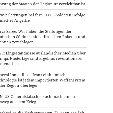
hrung der Staaten der Region unverzichtbar ist
rnverletzungen bei fast 700 US-Soldaten infolge
anischer Angriffe
hya Saree: Wir haben die Stellungen der
udischen Söldner mit ballistischen Raketen und
ohnen zerschlagen
GC: Eingeständnisse ausländischer Medien über
umps Niederlage sind Ergebnis revolutionärer
dienarbeit
neral Ibn al-Reza: Irans einheimische
chnologie ist jedem importierten Waffensystem
 der Region überlegen
N: US-Generalstabschef sucht nach einem
sweg aus dem Krieg
aghchi an die Nachbarstaaten: Es ist an der Zeit