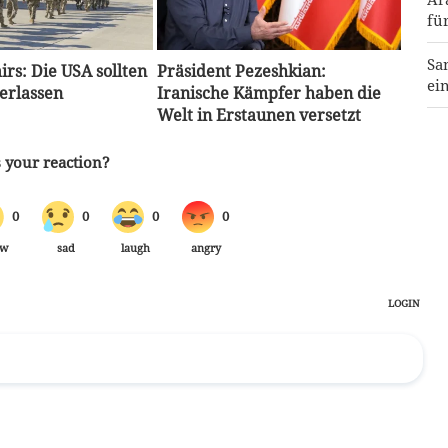
fü
Sa
irs: Die USA sollten
Präsident Pezeshkian:
ei
erlassen
Iranische Kämpfer haben die
Welt in Erstaunen versetzt
Ha
wi
Ju
Ze
de
Mi