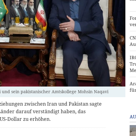
Fo
ve
CN
Au
IR
Tr
Me
Ar
fü
 und sein pakistanischer Amtskollege Mohsin Naqavi
eziehungen zwischen Iran und Pakistan sagte
 Länder darauf verständigt haben, das
AU
US-Dollar zu erhöhen.