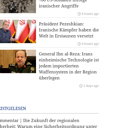
iranischer Angriffe
8 hours ago
Präsident Pezeshkian:
Iranische Kämpfer haben die
Welt in Erstaunen versetzt
9 hours ago
General Ibn al-Reza: Irans
einheimische Technologie ist
jedem importierten
Waffensystem in der Region
überlegen
2 days ago
ISTGELESEN
mmentar | Die Zukunft der regionalen
cherheit: Warum eine Sicherheitsordnung unter