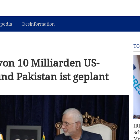
spedia
Desinformation
TO
on 10 Milliarden US-
nd Pakistan ist geplant
IR
Sc
Me