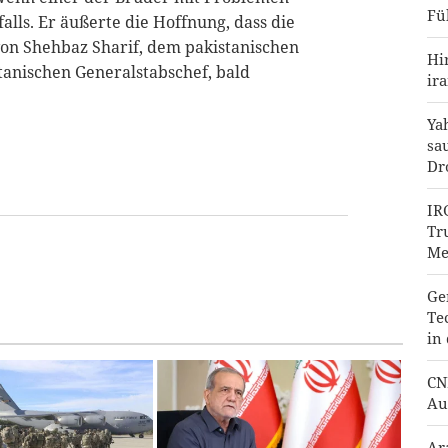
Fü
alls. Er äußerte die Hoffnung, dass die
n Shehbaz Sharif, dem pakistanischen
Hi
anischen Generalstabschef, bald
ir
Ya
sa
Dr
IR
Tr
Me
Ge
Te
in
CN
Au
Ar