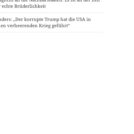
r echte Brüderlichkeit
nders: „Der korrupte Trump hat die USA in
nen verheerenden Krieg geführt“
mas: Der Angriff auf den Norden Jerusalems
rd unseren Widerstand gegen die Pläne zur
daisierung nicht brechen
hn britische Gewerkschaften fordern Entzug
r US-Nutzungsgenehmigung für britische
litärbasen gegen Iran