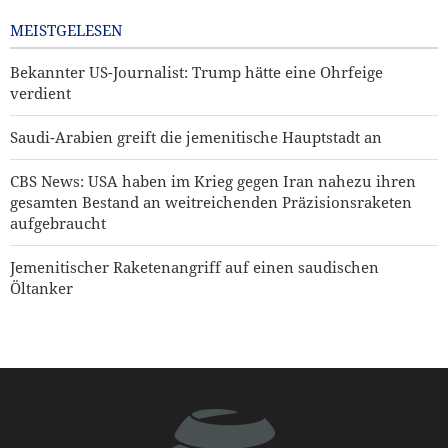
MEISTGELESEN
Bekannter US-Journalist: Trump hätte eine Ohrfeige
verdient
Saudi-Arabien greift die jemenitische Hauptstadt an
CBS News: USA haben im Krieg gegen Iran nahezu ihren
gesamten Bestand an weitreichenden Präzisionsraketen
aufgebraucht
Jemenitischer Raketenangriff auf einen saudischen
Öltanker
Gharibabadi: Die Vereinbarung zwischen Iran und Oman
bedeutet jedoch nicht die vollständige Wiederöffnung der
Straße von Hormus
Mehr als 22 Millionen Pilger nahmen an Arbain-
Zeremonien teil