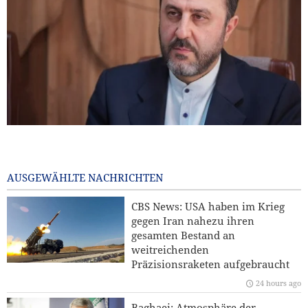
Gharibabadi: Die Vereinbarung zwischen Iran und Oman
bedeutet jedoch nicht die vollständige Wiederöffnung der
Straße von Hormus
AUSGEWÄHLTE NACHRICHTEN
6 minutes ago
CBS News: USA haben im Krieg
Präsident Pezeshkian: Iran unterstützt jede Entscheidung
gegen Iran nahezu ihren
der palästinensischen Führer im Verhandlungsprozess
gesamten Bestand an
weitreichenden
USA heben Sanktionen gegen drei mit den IRGC
Präzisionsraketen aufgebraucht
verbundene Einheiten auf
24 hours ago
Jemen warnt Saudi-Arabien
Baghaei: Atmosphäre der