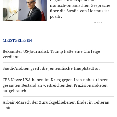
iranisch-omanischen Gespräche
Jemenitischer Raketenangriff auf einen saudischen
über die Straße von Hormus ist
Öltanker
positiv
24 hours ago
General Rezaei: Iran hat den USA
schwere Schläge zugefügt
MEISTGELESEN
1 day ago
Bekannter US-Journalist: Trump hätte eine Ohrfeige
verdient
Saudi-Arabien greift die jemenitische Hauptstadt an
CBS News: USA haben im Krieg gegen Iran nahezu ihren
gesamten Bestand an weitreichenden Präzisionsraketen
aufgebraucht
Arbain-Marsch der Zurückgebliebenen findet in Teheran
statt