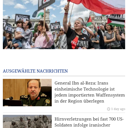
Zehn britische Gewerkschaften fordern Entzug der US-
Nutzungsgenehmigung für britische Militärbasen gegen
Iran
AUSGEWÄHLTE NACHRICHTEN
8 hours ago
General Ibn al-Reza: Irans
Sanders: „Der korrupte Trump hat die USA in einen
einheimische Technologie ist
verheerenden Krieg geführt“
jedem importierten Waffensystem
in der Region überlegen
Reuters-Umfrage: US-Bürger sehen Krieg gegen Iran als
1 day ago
Ursache für Instabilität
Hirnverletzungen bei fast 700 US-
Kommentar | Die Zukunft der regionalen Sicherheit:
Soldaten infolge iranischer