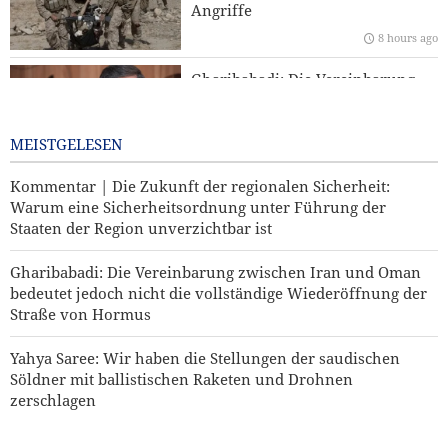
Warum eine Sicherheitsordnung unter Führung der
Angriffe
Staaten der Region unverzichtbar ist
8 hours ago
Yahya Saree: Wir haben die Stellungen der saudischen
Gharibabadi: Die Vereinbarung
Söldner mit ballistischen Raketen und Drohnen
zwischen Iran und Oman
zerschlagen
bedeutet jedoch nicht die
vollständige Wiederöffnung der
MEISTGELESEN
Straße von Hormus
Kommentar | Die Zukunft der regionalen Sicherheit:
2 days ago
Warum eine Sicherheitsordnung unter Führung der
Staaten der Region unverzichtbar ist
Gharibabadi: Die Vereinbarung zwischen Iran und Oman
bedeutet jedoch nicht die vollständige Wiederöffnung der
Straße von Hormus
Yahya Saree: Wir haben die Stellungen der saudischen
Söldner mit ballistischen Raketen und Drohnen
zerschlagen
Hakan Fidan: Israel hat keinerlei Absicht, Frieden zu