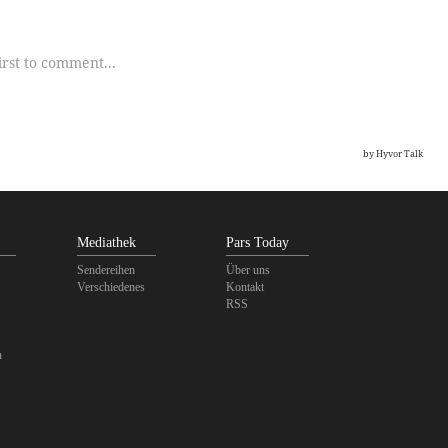
Mediathek
Pars Today
Sendereihen
Über uns
Verschiedenes
Kontakt
RSS
n