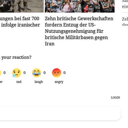
Sa
ei
ungen bei fast 700
Zehn britische Gewerkschaften
Ze
 infolge iranischer
fordern Entzug der US-
de
Nutzungsgenehmigung für
Mi
britische Militärbasen gegen
Iran
Me