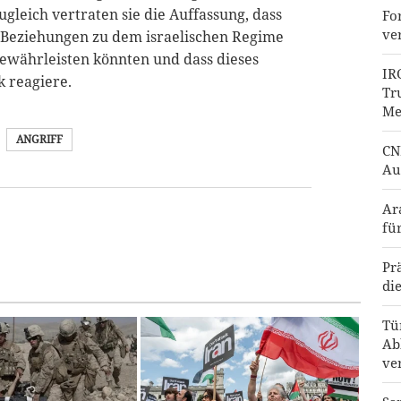
gleich vertraten sie die Auffassung, dass
Fo
ve
 Beziehungen zu dem israelischen Regime
gewährleisten könnten und dass dieses
IR
k reagiere.
Tr
Me
ANGRIFF
CN
Au
Ar
fü
Pr
di
Tü
Ab
ve