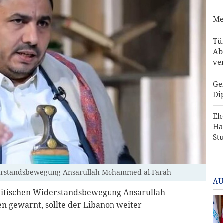
Me
Tü
Ab
ve
Ge
Di
Eh
Ha
St
derstandsbewegung Ansarullah Mohammed al-Farah
AU
nitischen Widerstandsbewegung Ansarullah
n gewarnt, sollte der Libanon weiter