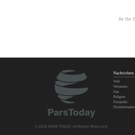
Nachrichten
Welt
Westasien
Iran
Religion
Parspedia
Desinformatio
© 2026 PARS TODAY. All Rights Reserved.