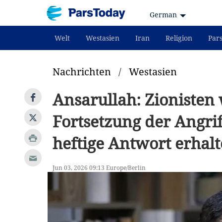
German
Welt
Westasien
Iran
Religion
Par
Nachrichten
/
Westasien
Ansarullah: Zionisten
Fortsetzung der Angri
heftige Antwort erhal
Jun 03, 2026 09:13 Europe/Berlin