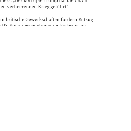
nders: „Der korrupte Trump hat die USA in
nen verheerenden Krieg geführt“
hn britische Gewerkschaften fordern Entzug
r US-Nutzungsgenehmigung für britische
litärbasen gegen Iran
dwedew: Westliche Staaten werden bestraft