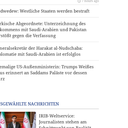
7 hours ago
dwedew: Westliche Staaten werden bestraft
rkische Abgeordnete: Unterzeichnung des
kommens mit Saudi-Arabien und Pakistan
rstößt gegen die Verfassung
neralsekretär der Harakat al-Nudschaba:
plomatie mit Saudi-Arabien ist erfolglos
emalige US-Außenministerin: Trumps Weißes
us erinnert an Saddams Paläste vor dessen
urz
SGEWÄHLTE NACHRICHTEN
IRIB-Weltservice:
Journalisten stehen am
Schnittpunkt von Realität