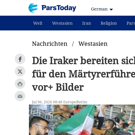
German
Welt
Westasien
Iran
Religion
Par
Nachrichten
/
Westasien
Die Iraker bereiten si
für den Märtyrerführe
vor+ Bilder
Jul 06, 2026 08:48 Europe/Berlin