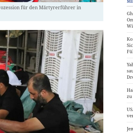
ME
rozession für den Märtyrerführer in
Gh
Om
Wi
Ko
Si
Fü
Ya
sa
Dr
Ha
zu
US
ve
Je