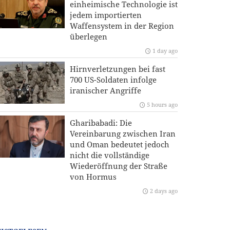
einheimische Technologie ist
jedem importierten
Waffensystem in der Region
überlegen
1 day ago
Hirnverletzungen bei fast
700 US-Soldaten infolge
iranischer Angriffe
5 hours ago
Gharibabadi: Die
Vereinbarung zwischen Iran
und Oman bedeutet jedoch
nicht die vollständige
Wiederöffnung der Straße
von Hormus
2 days ago