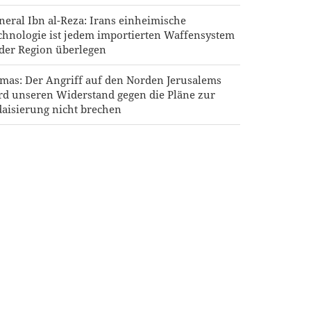
neral Ibn al-Reza: Irans einheimische
chnologie ist jedem importierten Waffensystem
 der Region überlegen
mas: Der Angriff auf den Norden Jerusalems
rd unseren Widerstand gegen die Pläne zur
daisierung nicht brechen
rnverletzungen bei fast 700 US-Soldaten infolge
anischer Angriffe
äsident Pezeshkian: Das iranische Volk steht
gesichts der Verschwörungen der Feinde geeint
sammen