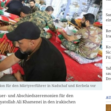
Sa
ei
Re
Ira
Ko
Si
Fü
Ya
sa
Dr
ssion für den Märtyrerführer in Nadschaf und Kerbela vor
uer- und Abschiedszeremonien für den
AU
yatollah Ali Khamenei in den irakischen