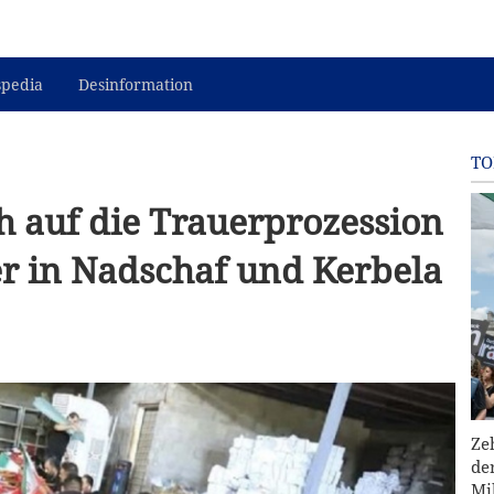
spedia
Desinformation
TO
ch auf die Trauerprozession
r in Nadschaf und Kerbela
Ze
de
Mi