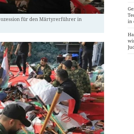
Ge
Te
rozession für den Märtyrerführer in
in
Ha
wi
Ju
Hi
ir
Pr
an
zu