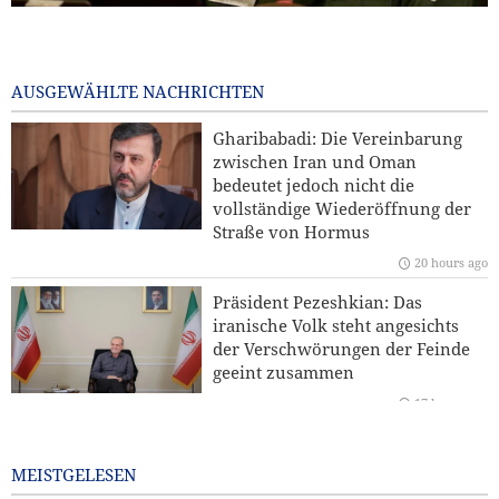
General Ibn al-Reza: Irans einheimische Technologie ist
jedem importierten Waffensystem in der Region überlegen
7 hours ago
AUSGEWÄHLTE NACHRICHTEN
Kommentar | Die Zukunft der regionalen Sicherheit:
Gharibabadi: Die Vereinbarung
Warum eine Sicherheitsordnung unter Führung der
zwischen Iran und Oman
Staaten der Region unverzichtbar ist
bedeutet jedoch nicht die
vollständige Wiederöffnung der
Hamas: Der Angriff auf den Norden Jerusalems wird
Straße von Hormus
unseren Widerstand gegen die Pläne zur Judaisierung
20 hours ago
nicht brechen
Präsident Pezeshkian: Das
Yahya Saree: Wir haben die Stellungen der saudischen
iranische Volk steht angesichts
Söldner mit ballistischen Raketen und Drohnen
der Verschwörungen der Feinde
zerschlagen
geeint zusammen
17 hours ago
Iran und Kirgisistan bekräftigen Ausbau der
Zusammenarbeit in Handel und Bergbau
Bekannter US-Journalist: Trump
hätte eine Ohrfeige verdient
MEISTGELESEN
18 hours ago