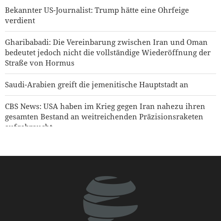
Bekannter US-Journalist: Trump hätte eine Ohrfeige
verdient
Gharibabadi: Die Vereinbarung zwischen Iran und Oman
bedeutet jedoch nicht die vollständige Wiederöffnung der
Straße von Hormus
Saudi-Arabien greift die jemenitische Hauptstadt an
CBS News: USA haben im Krieg gegen Iran nahezu ihren
gesamten Bestand an weitreichenden Präzisionsraketen
aufgebraucht
USA heben Sanktionen gegen drei mit den IRGC
verbundene Einheiten auf
Jemenitischer Raketenangriff auf einen saudischen
Öltanker
Hakan Fidan: Israel hat keinerlei Absicht, Frieden zu