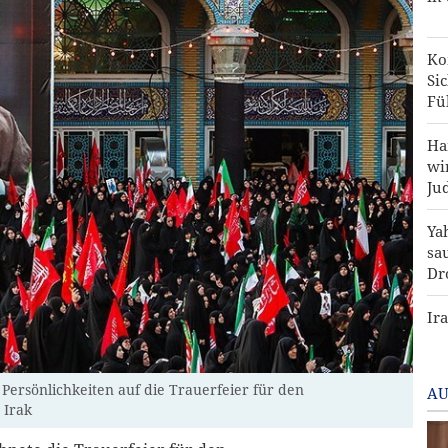
Ko
Si
Fü
Ha
wi
Ju
Ya
sa
Dr
Ir
Zu
r Persönlichkeiten auf die Trauerfeier für den
AU
 Irak