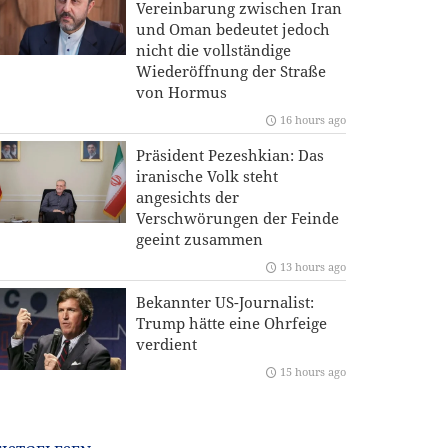
Vereinbarung zwischen Iran
und Oman bedeutet jedoch
nicht die vollständige
Wiederöffnung der Straße
von Hormus
16 hours ago
Präsident Pezeshkian: Das
iranische Volk steht
angesichts der
Verschwörungen der Feinde
geeint zusammen
13 hours ago
Bekannter US-Journalist:
Trump hätte eine Ohrfeige
verdient
15 hours ago