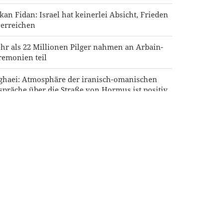
kan Fidan: Israel hat keinerlei Absicht, Frieden
 erreichen
hr als 22 Millionen Pilger nahmen an Arbain-
remonien teil
ghaei: Atmosphäre der iranisch-omanischen
spräche über die Straße von Hormus ist positiv
men warnt Saudi-Arabien