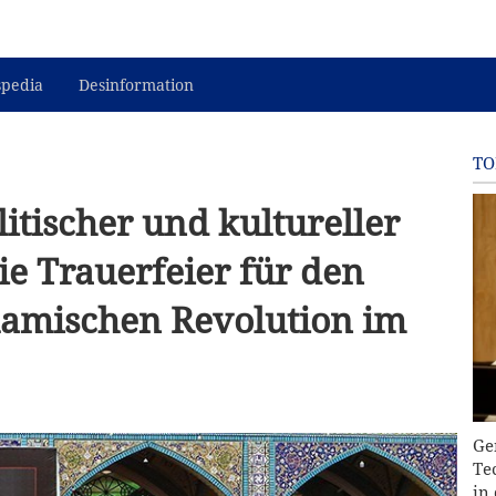
spedia
Desinformation
TO
litischer und kultureller
ie Trauerfeier für den
lamischen Revolution im
Ge
Te
in