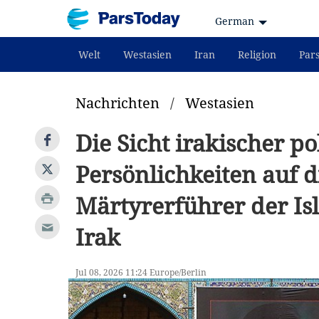
German
Welt
Westasien
Iran
Religion
Par
Nachrichten
/
Westasien
Die Sicht irakischer po
Persönlichkeiten auf d
Märtyrerführer der Is
Irak
Jul 08, 2026 11:24 Europe/Berlin