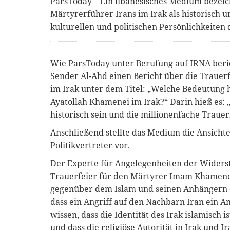
ParsToday – Ein libanesisches Medium bezeic
Märtyrerführer Irans im Irak als historisch
kulturellen und politischen Persönlichkeiten 
Wie ParsToday unter Berufung auf IRNA berich
Sender Al-Ahd einen Bericht über die Trauer
im Irak unter dem Titel: „Welche Bedeutung 
Ayatollah Khamenei im Irak?“ Darin hieß es:
historisch sein und die millionenfache Trauer
Anschließend stellte das Medium die Ansicht
Politikvertreter vor.
Der Experte für Angelegenheiten der Widersta
Trauerfeier für den Märtyrer Imam Khamenei
gegenüber dem Islam und seinen Anhängern s
dass ein Angriff auf den Nachbarn Iran ein Ang
wissen, dass die Identität des Irak islamisch i
und dass die religiöse Autorität in Irak und Ira