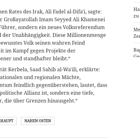
Ha
n Rates des Irak, Ali Fadel al-Difa'i, sagte:
zu
für Großayatollah Imam Seyyed Ali Khamenei
 Führer, sondern ein neues Volksreferendum
Me
 der Unabhängigkeit. Diese Millionenmenge
Ze
 bewusstes Volk seinen wahren Feind
Ba
t im Kampf gegen Projekte der
Ge
ener und standhafter bleibt.“
ät Kerbela, Saad Sahib al-Wa'ili, erklärte:
Je
nationalen und regionalen Mächte,
entum feindlich gegenüberstehen, lautet, dass
itische Allianz ist, sondern eine tiefe,
, die über Grenzen hinausgeht.“
RHAUPT
NAHEN OSTEN