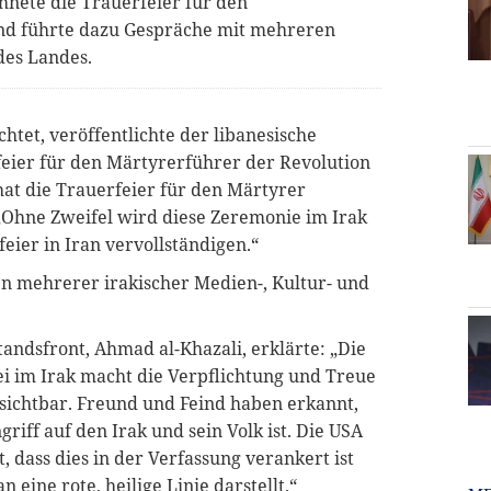
hnete die Trauerfeier für den
 und führte dazu Gespräche mit mehreren
des Landes.
tet, veröffentlichte der libanesische
feier für den Märtyrerführer der Revolution
hat die Trauerfeier für den Märtyrer
 „Ohne Zweifel wird diese Zeremonie im Irak
feier in Iran vervollständigen.“
en mehrerer irakischer Medien-, Kultur- und
ndsfront, Ahmad al-Khazali, erklärte: „Die
 im Irak macht die Verpflichtung und Treue
ichtbar. Freund und Feind haben erkannt,
riff auf den Irak und sein Volk ist. Die USA
st, dass dies in der Verfassung verankert ist
n eine rote, heilige Linie darstellt.“