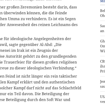
ME
lcher großen Zeremonien besteht darin, dass
Be
en überwinden können, die die Feinde
Oh
chen Umma zu verhindern. Es ist ein Segen
 der Anwesenheit des reinen Leichnams des
Sa
an
he für ideologische Angelegenheiten der
Gh
Tawil, sagte gegenüber Al-Ahd: „Die
Om
enei im Irak ist ein Zeugnis der
Wi
öse Autorität gehört zu den grundlegenden
CB
ie Trauerfeier für diesen großen religiösen
ih
Treue zu dieser ideologischen Verbindung.“
Pr
n Feind ist nicht länger ein rein taktischer
Je
ellen Kampf erklärt und den authentischen
sa
lcher Kampf darf nicht auf das Schlachtfeld
nur ein Teil davon. Die Beteiligung der
US
ese Beteiligung durch den Soft War und
ve