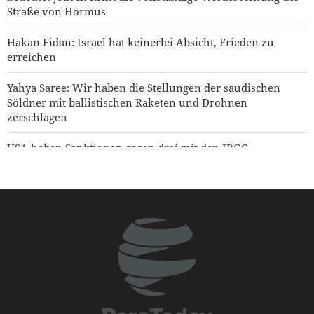
Straße von Hormus
Hakan Fidan: Israel hat keinerlei Absicht, Frieden zu
erreichen
Yahya Saree: Wir haben die Stellungen der saudischen
Söldner mit ballistischen Raketen und Drohnen
zerschlagen
USA heben Sanktionen gegen drei mit den IRGC
verbundene Einheiten auf
Kommentar | Die Zukunft der regionalen Sicherheit:
Warum eine Sicherheitsordnung unter Führung der
Staaten der Region unverzichtbar ist
Jemen warnt Saudi-Arabien
Hamas: Der Angriff auf den Norden Jerusalems wird
unseren Widerstand gegen die Pläne zur Judaisierung
nicht brechen