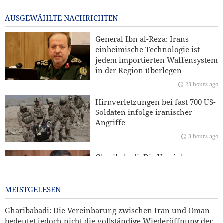
Nutzungsgenehmigung für britische Militärbasen gegen
Iran
AUSGEWÄHLTE NACHRICHTEN
3 hours ago
General Ibn al-Reza: Irans
Sanders: „Der korrupte Trump hat die USA in einen
einheimische Technologie ist
verheerenden Krieg geführt“
jedem importierten Waffensystem
in der Region überlegen
Reuters-Umfrage: US-Bürger sehen Krieg gegen Iran als
23 hours ago
Ursache für Instabilität
Hirnverletzungen bei fast 700 US-
Kommentar | Die Zukunft der regionalen Sicherheit:
Soldaten infolge iranischer
Warum eine Sicherheitsordnung unter Führung der
Angriffe
Staaten der Region unverzichtbar ist
3 hours ago
Yahya Saree: Wir haben die Stellungen der saudischen
Gharibabadi: Die Vereinbarung
Söldner mit ballistischen Raketen und Drohnen
zwischen Iran und Oman
zerschlagen
bedeutet jedoch nicht die
vollständige Wiederöffnung der
MEISTGELESEN
Straße von Hormus
Gharibabadi: Die Vereinbarung zwischen Iran und Oman
1 day ago
bedeutet jedoch nicht die vollständige Wiederöffnung der