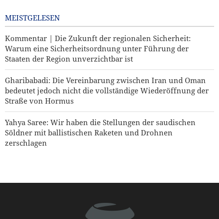
zerschlagen
bedeutet jedoch nicht die
vollständige Wiederöffnung der
MEISTGELESEN
Straße von Hormus
Kommentar | Die Zukunft der regionalen Sicherheit:
2 days ago
Warum eine Sicherheitsordnung unter Führung der
Staaten der Region unverzichtbar ist
Gharibabadi: Die Vereinbarung zwischen Iran und Oman
bedeutet jedoch nicht die vollständige Wiederöffnung der
Straße von Hormus
Yahya Saree: Wir haben die Stellungen der saudischen
Söldner mit ballistischen Raketen und Drohnen
zerschlagen
Hakan Fidan: Israel hat keinerlei Absicht, Frieden zu
erreichen
USA heben Sanktionen gegen drei mit den IRGC
verbundene Einheiten auf