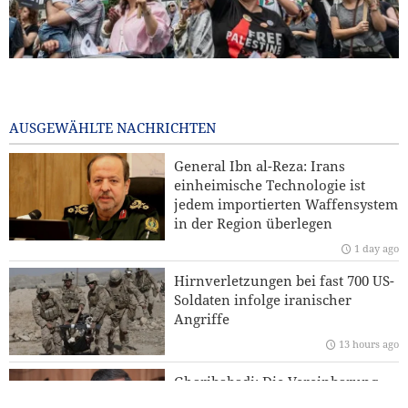
Zehn britische Gewerkschaften fordern Entzug der US-
Nutzungsgenehmigung für britische Militärbasen gegen
Iran
AUSGEWÄHLTE NACHRICHTEN
13 hours ago
General Ibn al-Reza: Irans
Sanders: „Der korrupte Trump hat die USA in einen
einheimische Technologie ist
verheerenden Krieg geführt“
jedem importierten Waffensystem
in der Region überlegen
Reuters-Umfrage: US-Bürger sehen Krieg gegen Iran als
1 day ago
Ursache für Instabilität
Hirnverletzungen bei fast 700 US-
Kommentar | Die Zukunft der regionalen Sicherheit:
Soldaten infolge iranischer
Warum eine Sicherheitsordnung unter Führung der
Angriffe
Staaten der Region unverzichtbar ist
13 hours ago
Yahya Saree: Wir haben die Stellungen der saudischen
Gharibabadi: Die Vereinbarung
Söldner mit ballistischen Raketen und Drohnen
zwischen Iran und Oman