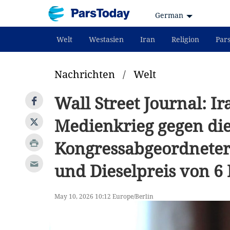
German
Welt
Westasien
Iran
Religion
Par
Nachrichten
/
Welt
Wall Street Journal: I
Medienkrieg gegen die
Kongressabgeordneter:
und Dieselpreis von 6 
May 10, 2026 10:12 Europe/Berlin