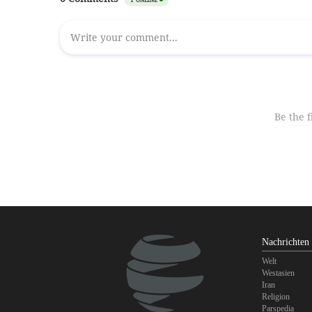
Nachrichten
Welt
Westasien
Iran
Religion
Parspedia