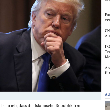
Fo
ve
CN
Au
IR
Tr
Me
Ar
fü
AU
 schrieb, dass die Islamische Republik Iran