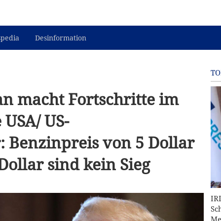
spedia
Desinformation
TO
ran macht Fortschritte im
 USA/ US-
 Benzinpreis von 5 Dollar
Dollar sind kein Sieg
IR
Sc
Me