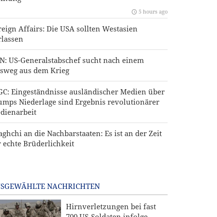
5 hours ago
reign Affairs: Die USA sollten Westasien
rlassen
N: US-Generalstabschef sucht nach einem
sweg aus dem Krieg
GC: Eingeständnisse ausländischer Medien über
umps Niederlage sind Ergebnis revolutionärer
dienarbeit
aghchi an die Nachbarstaaten: Es ist an der Zeit
r echte Brüderlichkeit
SGEWÄHLTE NACHRICHTEN
Hirnverletzungen bei fast
700 US-Soldaten infolge