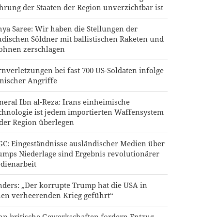
hrung der Staaten der Region unverzichtbar ist
hya Saree: Wir haben die Stellungen der
udischen Söldner mit ballistischen Raketen und
ohnen zerschlagen
rnverletzungen bei fast 700 US-Soldaten infolge
anischer Angriffe
neral Ibn al-Reza: Irans einheimische
chnologie ist jedem importierten Waffensystem
 der Region überlegen
GC: Eingeständnisse ausländischer Medien über
umps Niederlage sind Ergebnis revolutionärer
dienarbeit
nders: „Der korrupte Trump hat die USA in
nen verheerenden Krieg geführt“
hn britische Gewerkschaften fordern Entzug