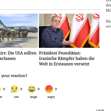
de
Mi
Ha
wi
Ju
Ar
fü
irs: Die USA sollten
Präsident Pezeshkian:
erlassen
Iranische Kämpfer haben die
Re
Welt in Erstaunen versetzt
Ira