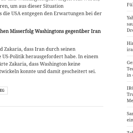
Fü
ren, um aus dieser Situation
ss die USA entgegen den Erwartungen bei der
Ya
sa
Dr
schen Misserfolg Washingtons gegenüber Iran
Hi
d Zakaria, dass Iran durch seinen
ir
 US-Politik herausgefordert habe. In einem
Ge
rte Zakaria, dass Washington keine
Te
wickeln konnte und damit gescheitert sei.
in
IR
IEG
Tr
Me
Sa
ei
Ze