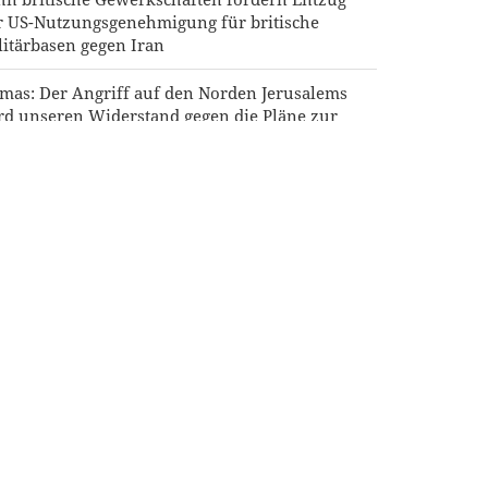
r US-Nutzungsgenehmigung für britische
litärbasen gegen Iran
mas: Der Angriff auf den Norden Jerusalems
rd unseren Widerstand gegen die Pläne zur
daisierung nicht brechen
aghchi an die Nachbarstaaten: Es ist an der Zeit
r echte Brüderlichkeit
uters-Umfrage: US-Bürger sehen Krieg gegen
n als Ursache für Instabilität