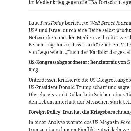
im Medienkrieg gegen die USA Fortschritte g
Laut
ParsToday
berichtete
Wall Street Journa
USA und Israel durch eine Reihe selbst produz
Netzwerken und den Medien verbreitet werd
Bericht fügt hinzu, dass Iran kürzlich ein Vid
von Lego wie in „Fluch der Karibik“ dargestel
US-Kongressabgeordneter: Benzinpreis von 5 D
Sieg
Unterdessen kritisierte die US-Kongressabge
US-Präsident Donald Trump scharf und sagte i
Dieselpreis von 6 Dollar kein Zeichen eines Sie
den Lebensunterhalt der Menschen stark bela
Foreign Policy: Iran hat die Kriegsberechnun
In einer Analyse warnte das US-Magazin
Fore
Iran zu einem langen Konflikt entwickeln w