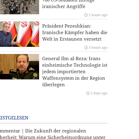
iranischer Angriffe
2 hours ago
Präsident Pezeshkian:
Iranische Kämpfer haben die
Welt in Erstaunen versetzt
3 hours ago
General Ibn al-Reza: Irans
einheimische Technologie ist
jedem importierten
Waffensystem in der Region
überlegen
2 days ago
ISTGELESEN
mmentar | Die Zukunft der regionalen
cherheit: Warum eine Sicherheitsordnung unter