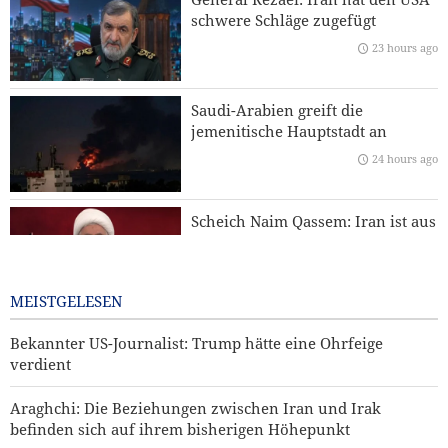
Öltanker
schwere Schläge zugefügt
23 hours ago
CBS News: USA haben im Krieg gegen Iran nahezu ihren
gesamten Bestand an weitreichenden Präzisionsraketen
aufgebraucht
Saudi-Arabien greift die
jemenitische Hauptstadt an
Baghaei: Atmosphäre der iranisch-omanischen Gespräche
über die Straße von Hormus ist positiv
24 hours ago
Mehr als 22 Millionen Pilger nahmen an Arbain-
Scheich Naim Qassem: Iran ist aus
Zeremonien teil
der Konfrontation mit den USA
und dem israelischen Regime als
Sieger hervorgegangen
MEISTGELESEN
24 hours ago
Bekannter US-Journalist: Trump hätte eine Ohrfeige
verdient
Araghchi: Die Beziehungen zwischen Iran und Irak
befinden sich auf ihrem bisherigen Höhepunkt