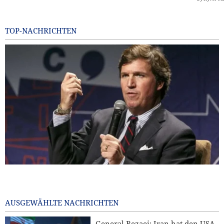
TOP-NACHRICHTEN
Bekannter US-Journalist: Trump hätte eine Ohrfeige
verdient
23 hours ago
AUSGEWÄHLTE NACHRICHTEN
Jemenitischer Raketenangriff auf einen saudischen
General Rezaei: Iran hat den USA