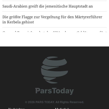
Saudi-Arabien greift die jemenitische Hauptstadt an
Die größte Flagge zur Vergeltung für den Märtyrerführer
in Kerbela gehisst
General Rezaei: Iran hat den USA schwere Schläge zugefügt
Kommandeur der Bodentruppen der IRGC: „Wir sind
bereit, auf jede Fehleinschätzung des Feindes zu reagieren“
CBS News: USA haben im Krieg gegen Iran nahezu ihren
gesamten Bestand an weitreichenden Präzisionsraketen
aufgebraucht
Arbain-Marsch der Zurückgebliebenen findet in Teheran
statt
Jemenitischer Raketenangriff auf einen saudischen
Öltanker
© 2026 PARS TODAY. All Rights Reserved.