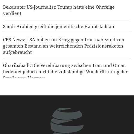
Bekannter US-Journalist: Trump hätte eine Ohrfeige
verdient
Saudi-Arabien greift die jemenitische Hauptstadt an
CBS News: USA haben im Krieg gegen Iran nahezu ihren
gesamten Bestand an weitreichenden Präzisionsraketen
aufgebraucht
Gharibabadi: Die Vereinbarung zwischen Iran und Oman
bedeutet jedoch nicht die vollständige Wiederöffnung der
Straße von Hormus
Jemenitischer Raketenangriff auf einen saudischen
Öltanker
USA heben Sanktionen gegen drei mit den IRGC
verbundene Einheiten auf
Hakan Fidan: Israel hat keinerlei Absicht, Frieden zu