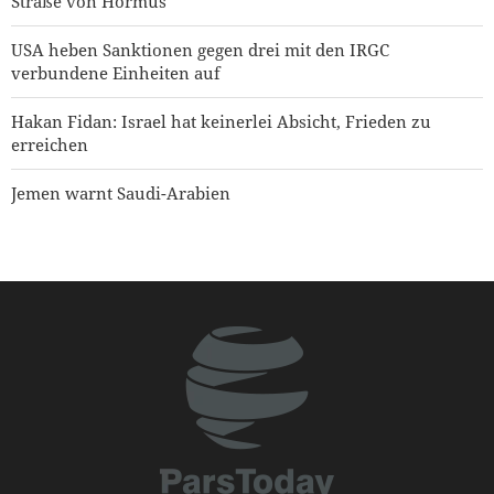
Straße von Hormus
USA heben Sanktionen gegen drei mit den IRGC
verbundene Einheiten auf
Hakan Fidan: Israel hat keinerlei Absicht, Frieden zu
erreichen
Jemen warnt Saudi-Arabien
Yahya Saree: Wir haben die Stellungen der saudischen
Söldner mit ballistischen Raketen und Drohnen
zerschlagen
Präsident Pezeshkian: Das iranische Volk steht angesichts
der Verschwörungen der Feinde geeint zusammen
Präsident Pezeshkian: Iran unterstützt jede Entscheidung
der palästinensischen Führer im Verhandlungsprozess
Hamas: Der Angriff auf den Norden Jerusalems wird