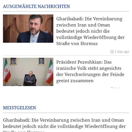
16 hours ago
AUSGEWÄHLTE NACHRICHTEN
Kommentar | Die Zukunft der regionalen Sicherheit:
Gharibabadi: Die Vereinbarung
Warum eine Sicherheitsordnung unter Führung der
zwischen Iran und Oman
Staaten der Region unverzichtbar ist
bedeutet jedoch nicht die
vollständige Wiederöffnung der
Hamas: Der Angriff auf den Norden Jerusalems wird
Straße von Hormus
unseren Widerstand gegen die Pläne zur Judaisierung
1 day ago
nicht brechen
Präsident Pezeshkian: Das
Yahya Saree: Wir haben die Stellungen der saudischen
iranische Volk steht angesichts
Söldner mit ballistischen Raketen und Drohnen
der Verschwörungen der Feinde
zerschlagen
geeint zusammen
1 day ago
Iran und Kirgisistan bekräftigen Ausbau der
Zusammenarbeit in Handel und Bergbau
Bekannter US-Journalist: Trump
hätte eine Ohrfeige verdient
MEISTGELESEN
1 day ago
Gharibabadi: Die Vereinbarung zwischen Iran und Oman
bedeutet jedoch nicht die vollständige Wiederöffnung der