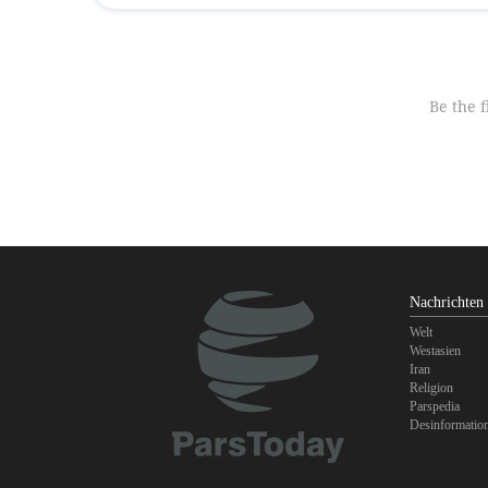
Nachrichten
Welt
Westasien
Iran
Religion
Parspedia
Desinformatio