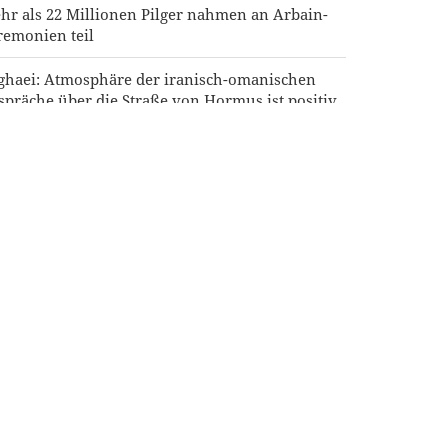
hr als 22 Millionen Pilger nahmen an Arbain-
remonien teil
ghaei: Atmosphäre der iranisch-omanischen
spräche über die Straße von Hormus ist positiv
heich Naim Qassem: Iran ist aus der
nfrontation mit den USA und dem israelischen
gime als Sieger hervorgegangen