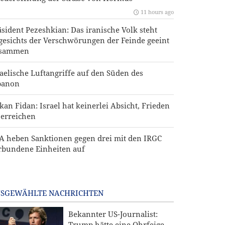
11 hours ago
äsident Pezeshkian: Das iranische Volk steht
gesichts der Verschwörungen der Feinde geeint
sammen
raelische Luftangriffe auf den Süden des
banon
kan Fidan: Israel hat keinerlei Absicht, Frieden
 erreichen
A heben Sanktionen gegen drei mit den IRGC
rbundene Einheiten auf
SGEWÄHLTE NACHRICHTEN
Bekannter US-Journalist:
Trump hätte eine Ohrfeige