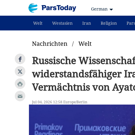
German
Welt
Westasien
Iran
Religion
Par
Nachrichten
/
Welt
Russische Wissenschaft
widerstandsfähiger Ira
Vermächtnis von Ayat
Jul 04, 2026 12:58 Europe/Berlin