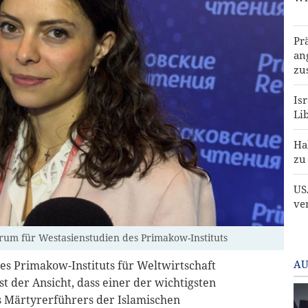
Pr
an
zu
Is
Li
Ha
zu
US
ve
rum für Westasienstudien des Primakow-Instituts
AU
es Primakow-Instituts für Weltwirtschaft
t der Ansicht, dass einer der wichtigsten
s Märtyrerführers der Islamischen