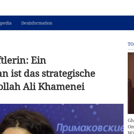
spedia
Desinformation
TO
lerin: Ein
n ist das strategische
ollah Ali Khamenei
Gh
Om
Wi