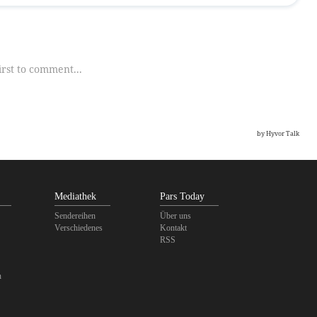
Mediathek
Pars Today
Sendereihen
Über uns
Verschiedenes
Kontakt
RSS
n