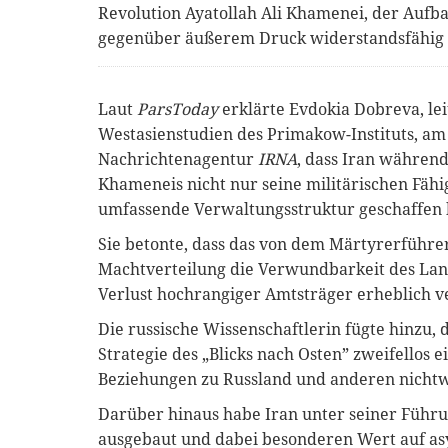
Revolution Ayatollah Ali Khamenei, der Aufbau
gegenüber äußerem Druck widerstandsfähig i
Laut
ParsToday
erklärte Evdokia Dobreva, le
Westasienstudien des Primakow-Instituts, am
Nachrichtenagentur
IRNA
, dass Iran währen
Khameneis nicht nur seine militärischen Fähi
umfassende Verwaltungsstruktur geschaffen 
Sie betonte, dass das von dem Märtyrerführe
Machtverteilung die Verwundbarkeit des La
Verlust hochrangiger Amtsträger erheblich v
Die russische Wissenschaftlerin fügte hinzu, 
Strategie des „Blicks nach Osten” zweifellos e
Beziehungen zu Russland und anderen nichtwe
Darüber hinaus habe Iran unter seiner Führun
ausgebaut und dabei besonderen Wert auf a