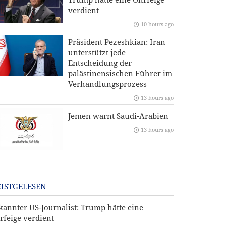
verdient
10 hours ago
Präsident Pezeshkian: Iran
unterstützt jede
Entscheidung der
palästinensischen Führer im
Verhandlungsprozess
13 hours ago
Jemen warnt Saudi-Arabien
13 hours ago
ISTGELESEN
kannter US-Journalist: Trump hätte eine
rfeige verdient