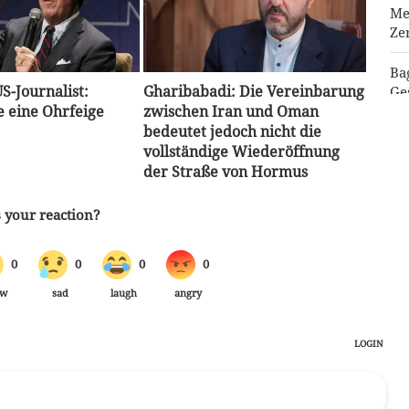
Me
Ze
Ba
S-Journalist:
Gharibabadi: Die Vereinbarung
Ge
 eine Ohrfeige
zwischen Iran und Oman
bedeutet jedoch nicht die
Sc
vollständige Wiederöffnung
Ko
Re
der Straße von Hormus