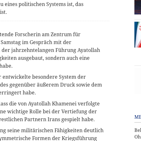
 eines politischen Systems ist, das
st.
itende Forscherin am Zentrum für
 Samstag im Gespräch mit der
d der jahrzehntelangen Führung Ayatollah
gkeiten ausgebaut, sondern auch eine
habe.
r entwickelte besondere System der
ndes gegenüber äußerem Druck sowie dem
erringert habe.
dass die von Ayatollah Khamenei verfolgte
ine wichtige Rolle bei der Vertiefung der
ME
stlichen Partnern Irans gespielt habe.
Be
g seine militärischen Fähigkeiten deutlich
Oh
symmetrische Formen der Kriegsführung