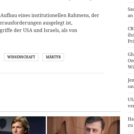
Sa
 Aufbau eines institutionellen Rahmens, der
an
erausforderungen ausgelegt ist,
CB
riffe der USA und Israels, als von
ih
Pr
Gh
WISSENSCHAFT
MÄRTYR
Om
Wi
Je
sa
US
ve
Ha
zu