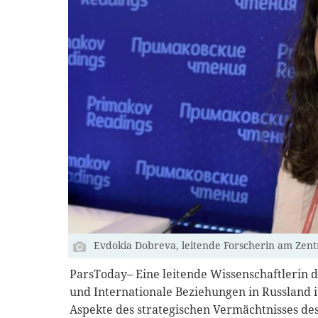
Evdokia Dobreva, leitende Forscherin am Zent
ParsToday– Eine leitende Wissenschaftlerin d
und Internationale Beziehungen in Russland is
Aspekte des strategischen Vermächtnisses de