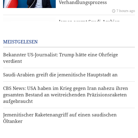
Verhandlungsprozess
USA heben Sanktionen gegen drei mit den IRGC
verbundene Einheiten auf
7 hours ago
Jemen warnt Saudi-Arabien
7 hours ago
MEISTGELESEN
Bekannter US-Journalist: Trump hätte eine Ohrfeige
verdient
Saudi-Arabien greift die jemenitische Hauptstadt an
CBS News: USA haben im Krieg gegen Iran nahezu ihren
gesamten Bestand an weitreichenden Präzisionsraketen
aufgebraucht
Jemenitischer Raketenangriff auf einen saudischen
Öltanker
Mehr als 22 Millionen Pilger nahmen an Arbain-