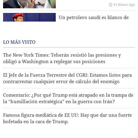
Más de 22 millones de fieles participaron en la
11 Hours Ago
peregrinación de Arbaín
Un petrolero saudí es blanco de
ataque del ejército yemení
11 Hours Ago
LO MÁS VISTO
The New York Times: Teherán resistió las presiones y
obligó a Washington a replegar sus posiciones
El Jefe de la Fuerza Terrestre del CGRI: Estamos listos para
contrarrestar cualquier error de cálculo del enemigo
Comentario: ¿Por qué Trump está atrapado en la trampa de
la “humillación estratégica” en la guerra con Irán?
Famosa figura mediática de EE UU: Hay que dar una fuerte
bofetada en la cara de Trump.
Más de 22 millones de fieles participaron en la