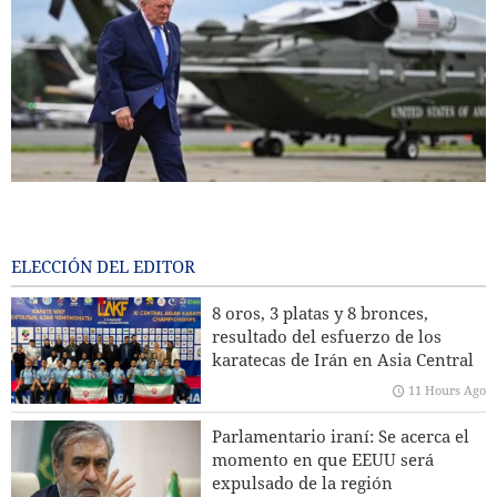
Comentario: ¿Por qué Trump está atrapado en la trampa de
la “humillación estratégica” en la guerra con Irán?
11 Hours Ago
ELECCIÓN DEL EDITOR
Famosa figura mediática de EE UU: Hay que dar una fuerte
8 oros, 3 platas y 8 bronces,
bofetada en la cara de Trump.
resultado del esfuerzo de los
karatecas de Irán en Asia Central
Nuevo relato de CBS sobre el agotamiento de los misiles de
11 Hours Ago
largo alcance de EEUU en la guerra
Parlamentario iraní: Se acerca el
Esmail Baqaei: El ambiente de las negociaciones entre Irán
momento en que EEUU será
y Omán sobre el estrecho de Ormuz es positivo
expulsado de la región