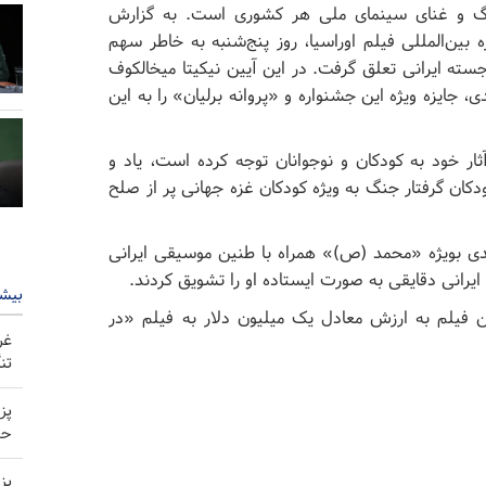
رهنگ و غنای سینمای ملی هر کشوری است. به گزارش
 بین‌المللی فیلم اوراسیا، روز پنج‌شنبه به خاطر سهم
ته ایرانی تعلق گرفت. در این آیین نیکیتا میخالکوف
 جایزه ویژه این جشنواره و «پروانه برلیان» را به این
ثار خود به کودکان و نوجوانان توجه کرده است،‌ یاد و
دکان گرفتار جنگ به ویژه کودکان غزه جهانی پر از صلح
یدی بویژه «محمد (ص)» همراه با طنین موسیقی ایرانی
یرانی دقایقی به صورت ایستاده او را تشویق کردند.
بیشت
 فیلم به ارزش معادل یک میلیون دلار به فیلم «در
غر
تن
پز
حم
پز