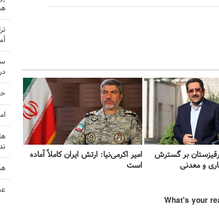
هم
تر
آم
سر
در
حم
ام
ها
ند
قرقیزستان بر گسترش
امیر اکرمی‌نیا: ارتش ایران کاملاً آماده
اری و معدنی
است
هش
عص