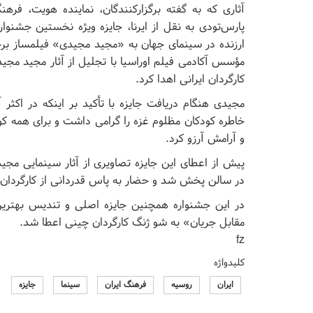
آثاری که به گفته برگزارکنندگان، نماینده هویت، ف
پارس‌تودی به نقل از ایرنا، جایزه ویژه نخستین جشنواره
ارزنده در سینمای جهان به «مجید مجیدی» فیلمساز برجس
مؤسس آکادمی فیلم اوراسیا با تجلیل از آثار مجید مجیدی،
کارگردان ایرانی اهدا کرد.
مجیدی هنگام دریافت جایزه با تأکید بر اینکه در اکثر آ
خاطره کودکان مظلوم غزه را گرامی ‌داشت و برای همه کو
و آرامش آرزو کرد.
پیش از اعطای این جایزه تصاویری از آثار سینمایی مج
در سالن پخش شد و حضار به پاس قدردانی از کارگردان ا
در این جشنواره همچنین جایزه اصلی و تندیس بهترین
مقابل جریان» به شو ژنگ کارگردان چینی اعطا شد.
fz
کلیدواژه
ایران
روسیه
فرهنگ ایران
سینما
جایزه