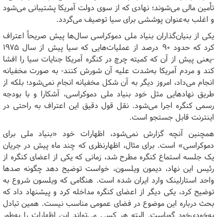
تأمین مالی می‌شوند؛ نهادی که از سوی دولت آمریکا پشتیبانی می‌شود
و اغلب به‌عنوان پوششی برای سیا توصیف می‌گردد.
یکی از بنیان‌گذاران بنیاد ملی دموکراسی
سال‌ها پیش صریحاً اعتراف
کرد که حدود
۹۰
درصد از عملیات‌هایی که سیا پیش از سال
۱۹۷۵
-یعنی پیش از آن که کمیته چرچ در کنگره آمریکا جنایات سیا را افشا
کند و مردم آمریکا به‌شدت علیه آن شورش کنند- به صورت مخفیانه
انجام می‌داد، امروز دیگر به آن شکل مخفیانه انجام نمی‌شود؛ بلکه از
طریق نهادهایی مثل خود بنیاد ملی دموکراسی، آشکارا و با بودجه
رسمی کنگره اجرا می‌شود. نقل قول دقیق این اعتراف به راحتی در
اینترنت قابل جستجو است.
همچنین آنچه گزارش نمی‌شود، اظهارات خود «بنیاد ملی برای
دموکراسی» است. برای مثال، اظهارنظری که چند ماه پیش در جریان
یک جلسه استماع کنگره مطرح شد، زمانی که یکی از اعضای کنگره از
رئیس این نهاد، دیمون ویلسون، خواست توضیح دهد چگونه صدها
واحد استارلینک وارد ایران شده است. هنگامی که ویلسون شروع به
توضیح کرد، یکی دیگر از اعضای کنگره مداخله کرد و پیشنهاد داد که
بحث درباره این موضوع در فضای عمومی مناسب نیست. همین تبادل
به‌خودی‌خود گویاست. البته هر کسی می‌تواند این اظهارات را به‌طور