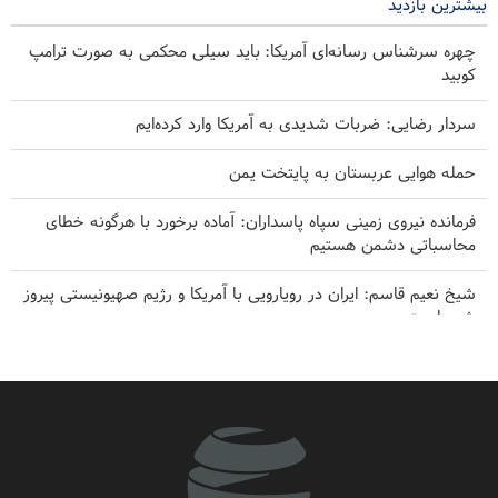
بیشترین بازدید
چهره سرشناس رسانه‌ای آمریکا: باید سیلی محکمی به صورت ترامپ
کوبید
سردار رضایی: ضربات شدیدی به آمریکا وارد کرده‌ایم
حمله هوایی عربستان به پایتخت یمن
فرمانده نیروی زمینی سپاه پاسداران: آماده برخورد با هرگونه خطای
محاسباتی دشمن هستیم
شیخ نعیم قاسم: ایران در رویارویی با آمریکا و رژیم صهیونیستی پیروز
شده است
روایت تازه «سی‌بی‌اس» از اتمام موشک‌های دوربرد آمریکا در جنگ
از تهدید تا عقب‌نشینی؛ چرا اولتیماتوم‌های ترامپ مقابل بازدارندگی
ایران فرومی‌ریزند؟
هدف قرار گرفتن یک نفتکش سعودی توسط ارتش یمن