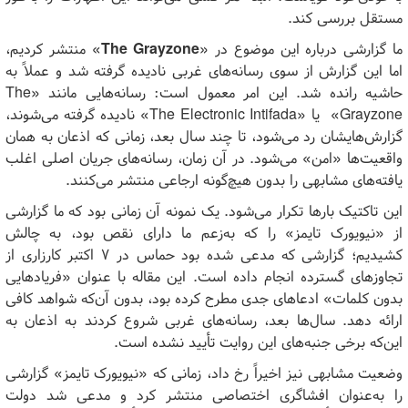
مستقل بررسی کند.
ما گزارشی درباره این موضوع در «
The Grayzone
» منتشر کردیم،
اما این گزارش از سوی رسانه‌های غربی نادیده گرفته شد و عملاً به
حاشیه رانده شد. این امر معمول است: رسانه‌هایی مانند «
The
Grayzone
» یا «
The Electronic Intifada
» نادیده گرفته می‌شوند،
گزارش‌هایشان رد می‌شود، تا چند سال بعد، زمانی که اذعان به همان
واقعیت‌ها «امن» می‌شود. در آن زمان، رسانه‌های جریان اصلی اغلب
یافته‌های مشابهی را بدون هیچ‌گونه ارجاعی منتشر می‌کنند.
این تاکتیک بارها تکرار می‌شود. یک نمونه آن زمانی بود که ما گزارشی
از «نیویورک تایمز» را که به‌زعم ما دارای نقص بود، به چالش
کشیدیم؛ گزارشی که مدعی شده بود حماس در ۷ اکتبر کارزاری از
تجاوزهای گسترده انجام داده است. این مقاله با عنوان «فریادهایی
بدون کلمات» ادعاهای جدی مطرح کرده بود، بدون آن‌که شواهد کافی
ارائه دهد. سال‌ها بعد، رسانه‌های غربی شروع کردند به اذعان به
این‌که برخی جنبه‌های این روایت تأیید نشده است.
وضعیت مشابهی نیز اخیراً رخ داد، زمانی که «نیویورک تایمز» گزارشی
را به‌عنوان افشاگری اختصاصی منتشر کرد و مدعی شد دولت