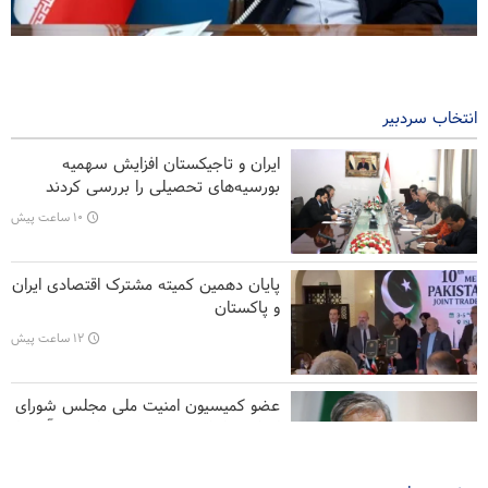
پزشکیان: از هر تصمیم رهبران فلسطینی در روند مذاکرات حمایت
می‌کنیم
۱۲ ساعت پیش
انتخاب سردبیر
عصبانیت ترامپ از پیروزی نامزد حامی فلسطین در میشیگان
ایران و تاجیکستان افزایش سهمیه
بورسیه‌های تحصیلی را بررسی کردند
هشدار شدیداللحن صنعا به ریاض
۱۰ ساعت پیش
لغو برخی تحریم های مرتبط با ایران از سوی آمریکا
پایان دهمین کمیته مشترک اقتصادی ایران
تحلیل | همکاری‌های تسلیحاتی جدید امارات و رژیم صهیونیستی
و پاکستان
۱۲ ساعت پیش
عضو کمیسیون امنیت ملی مجلس شورای
اسلامی ایران: دور نیست زمانی که آمریکا
از منطقه اخراج شود
۱۲ ساعت پیش