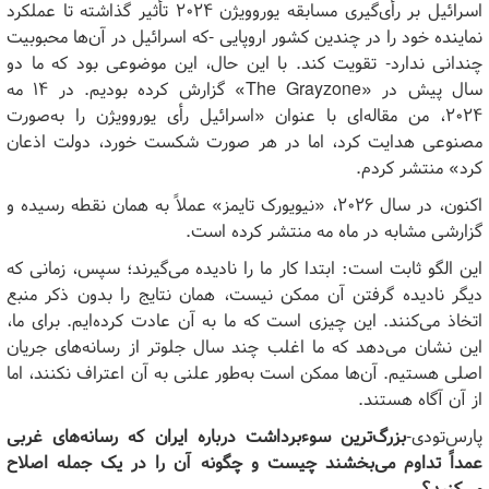
اسرائیل بر رأی‌گیری مسابقه یوروویژن ۲۰۲۴ تأثیر گذاشته تا عملکرد
نماینده خود را در چندین کشور اروپایی -که اسرائیل در آن‌ها محبوبیت
چندانی ندارد- تقویت کند. با این حال، این موضوعی بود که ما دو
سال پیش در «
The Grayzone
» گزارش کرده بودیم. در ۱۴ مه
۲۰۲۴، من مقاله‌ای با عنوان «اسرائیل رأی یوروویژن را به‌صورت
مصنوعی هدایت کرد، اما در هر صورت شکست خورد، دولت اذعان
کرد» منتشر کردم.
اکنون، در سال ۲۰۲۶، «نیویورک تایمز» عملاً به همان نقطه رسیده و
گزارشی مشابه در ماه مه منتشر کرده است.
این الگو ثابت است: ابتدا کار ما را نادیده می‌گیرند؛ سپس، زمانی که
دیگر نادیده گرفتن آن ممکن نیست، همان نتایج را بدون ذکر منبع
اتخاذ می‌کنند. این چیزی است که ما به آن عادت کرده‌ایم. برای ما،
این نشان می‌دهد که ما اغلب چند سال جلوتر از رسانه‌های جریان
اصلی هستیم. آن‌ها ممکن است به‌طور علنی به آن اعتراف نکنند، اما
از آن آگاه هستند.
پارس‌تودی-
بزرگ‌ترین سوءبرداشت درباره ایران که رسانه‌های غربی
عمداً تداوم می‌بخشند چیست و چگونه آن را در یک جمله اصلاح