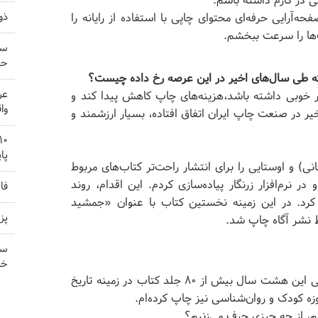
در کارم داشته باشم.
ذو
 و صفحه‌آرایی حرفه‌ای محتوای چاپی با استفاده از رایانه را
ب‌ها را سرعت ببخشم.
سپ
حا
که طی سال‌های اخیر در این عرصه رخ داده چیست؟
عر
 خوبی داشته باشد،هزینه‌های چاپ کاهش پیدا کند و
وا
 در صنعت چاپ ایران اتفاق افتاده، بسیار ارزشمند و
پا
) و اوستایی را برای انتشار راحت‌تر کتاب‌های مربوط
ر نرم‌افزار زرنگار پیاده‌سازی کردم. این اقدام، روند
فا
ل کرد. در این زمینه نخستین کتاب با عنوان «جمشید
پز
 نشر آگاه چاپ شد.
سی
خر
انتشارات «هیرمبا» را در سال ۱۳۹۶ راه‌اندازی کردم و طی این هشت سال بیش از ۸۰ جلد کتاب در زمینه تاریخ
زه کودک و روان‌شناسی نیز چاپ کرده‌ام.
م، از چه چیزی حرف می‌زنیم؟