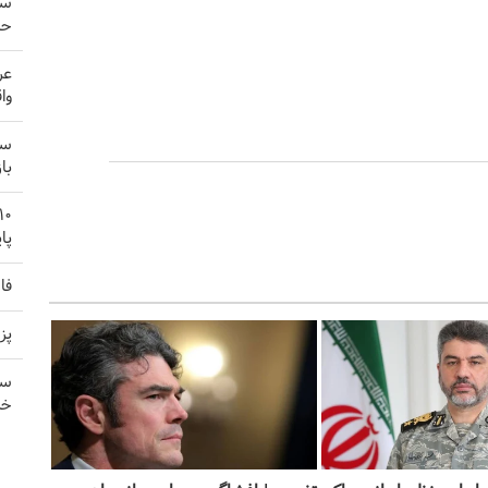
سپ
حا
عر
وا
سخ
با
پا
فا
پز
سی
خر