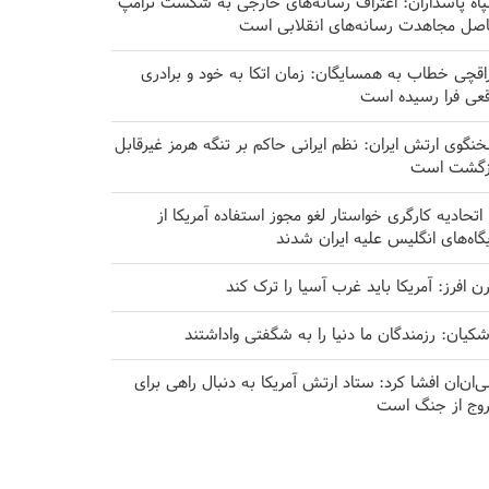
اه پاسداران: اعتراف رسانه‌های خارجی به شکست ترامپ
صل مجاهدت رسانه‌های انقلابی است
اقچی خطاب به همسایگان: زمان اتکا به خود و برادری
قعی فرا رسیده است
نگوی ارتش ایران: نظم ایرانی حاکم بر تنگه هرمز غیرقابل
زگشت است
۱۰ اتحادیه کارگری خواستار لغو مجوز استفاده آمریکا از
یگاه‌های انگلیس علیه ایران شدند
رن افرز: آمریکا باید غرب آسیا را ترک کند
شکیان: رزمندگان ما دنیا را به شگفتی واداشتند
‌ان‌ان افشا کرد: ستاد ارتش آمریکا به دنبال راهی برای
وج از جنگ است