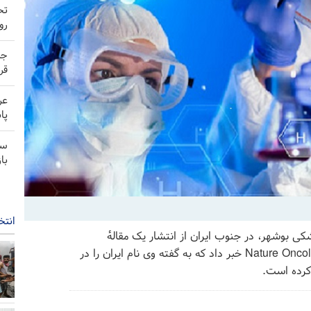
تح
رو
جد
قر
عر
پا
سخ
با
انتخ
ی بوشهر، در جنوب ایران از انتشار یک مقالهٔ
کم‌سابقه از پژوهشگر این دانشگاه در مجلهٔ پرارجاع Nature Oncology خبر داد که به گفته وی نام ایران را در
کرده است.