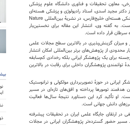
فرخی، معاون تحقیقات و فناوری دانشگاه علوم پزشکی
از دکتر مجید اسدی، استاد رادیولوژی و پزشکی هسته‌ای
دانشگاه علوم پزشکی بوشهر و رئیس مرکز تحقیقات پزشکی هسته‌ای خلیج‌فارس، در نشریهٔ بین‌المللی Nature
گیر (IF) ۸۲ منتشر شده است. به گفته وی، انتشار این مقاله برای نخستین‌بار
ه سرطان قرار داده است.
Nat از لحاظ ضریب تأثیر و میزان گزینش‌پذیری در بالاترین سطح مجلات علمی
 محدودی از پژوهش‌های برتر بین‌المللی امکان انتشار
 برجسته برای یک پژوهشگر ایرانی بلکه رخدادی کم‌سابقه
دهٔ توانمندی پژوهشگران داخلی برای رقابت در بالاترین
بیشت
ر ایرانی در حوزهٔ تصویربرداری مولکولی و ترانوستیک
نو
دفمند تومورها پرداخته و افق‌های تازه‌ای در مسیر
ای
 او تأکید کرد این دستاورد نتیجهٔ سال‌ها فعالیت
مرزهای دانش جهانی است.
نش
فی در ارتقای جایگاه علمی ایران در تحقیقات پیشرفته
ذو
 مسیر حضور گسترده‌تر پژوهشگران ایرانی در مجلات