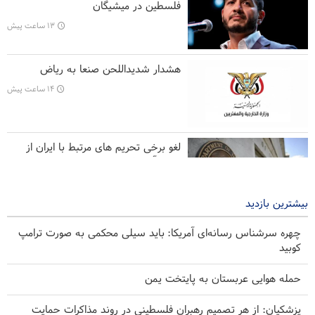
فلسطین در میشیگان
کارشناس ارشد مسائل بین‌الملل ایران: هیچ تغییری در راهبرد‌های ایران
۱۳ ساعت پیش
در تنگه هرمز به وجود نیامده است
هاکان فیدان: اسرائیل هیچ قصدی برای دستیابی به صلح ندارد
هشدار شدیداللحن صنعا به ریاض
پزشکیان: از هر تصمیم رهبران فلسطینی در روند مذاکرات حمایت
۱۴ ساعت پیش
می‌کنیم
لغو برخی تحریم های مرتبط با ایران از
سوی آمریکا
۱۵ ساعت پیش
بیشترین بازدید
چهره سرشناس رسانه‌ای آمریکا: باید سیلی محکمی به صورت ترامپ
کوبید
حمله هوایی عربستان به پایتخت یمن
پزشکیان: از هر تصمیم رهبران فلسطینی در روند مذاکرات حمایت