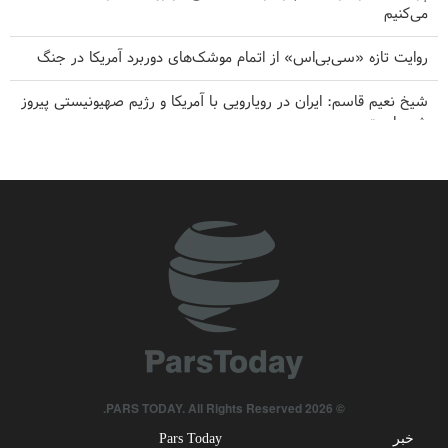
می‌کنیم
روایت تازه «سی‌بی‌اس» از اتمام موشک‌های دوربرد آمریکا در جنگ
شیخ نعیم قاسم: ایران در رویارویی با آمریکا و رژیم صهیونیستی پیروز
شده است
۸ طلا، ۳ نقره و ۸ برنز حاصل تلاش کاراته کا‌های ایران در آسیای میانه
از تهدید تا عقب‌نشینی؛ چرا اولتیماتوم‌های ترامپ مقابل بازدارندگی
ایران فرومی‌ریزند؟
هدف قرار گرفتن یک نفتکش سعودی توسط ارتش یمن
بقائی: فضای مذاکرات ایران و عمان درباره تنگه هرمز، مثبت است
روایت نیویورک‌تایمز از فرسایش گزینه‌های آمریکا؛ تهران در برابر تهدید
کوتاه نیامد، واشنگتن عقب نشست
© 2026 PARS TODAY. All Rights Reserved.
خبر
Pars Today