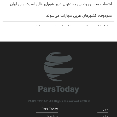
انتصاب محسن رضایی به عنوان دبیر شورای عالی امنیت ملی ایران
مدودوف: کشورهای غربی مجازات می‌شوند
تحلیل | فروش گسترده موشک‌های پاتریوت به کشورهای عربی خلیج
فارس
وزیر جنگ سابق ترامپ: ایران در جنگ دست بالا را دارد
بقائی: رژیم صهیونیستی بزرگ‌ترین تهدید علیه امنیت منطقه است
بهای نفت افزایشی شد
انتقاد مجری سرشناس آمریکایی از وعده‌های پوچ ترامپ
© 2026 PARS TODAY. All Rights Reserved.
خبر
Pars Today
خانه
درباره ما