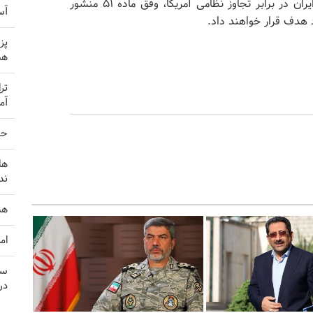
دفاع از تمامیت سرزمینی، حاکمیت ملی و امنیت ملی ایران در برابر تجاوز نظامی آمریکا، وفق ماده ۵۱ منشور
آس
د هدف قرار خواهند داد.
پز
هم
تر
آم
حم
ها
ند
هش
ام
سر
در