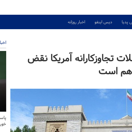
 پدیا
دیس اینفو
اخبار روزانه
اخبا
لات تجاوزکارانه آمریکا نقض
اهم است
پاس
خور