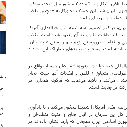
ارتش تروریستی آمریکا در ساعات اولیه بامداد چهارشنبه با نقض آشکار بند ۴ ماده ۲ منشور ملل متحد، مرتکب
نوبی ایران شد. این حملات تجاوزکارانه همچنین نقض
ف عملیات‌های نظامی است.
ایران، در کنار تصمیم سه شنبه شب خزانه‌داری آمریکا
برای لغو مجوز فروش نفت ایران، که دولت آمریکا طبق بند ۱۰ یادداشت تفاهم به آن متعهد شده است، نقض
ظامی و اقدامات تروریستی رژیم صهیونیستی علیه لبنان،
 ساخته است. مسئولیت پیامد‌های خطرناک این تشدید
المللی همه دولت‌ها، به‌ویژه کشور‌های همسایه واقع در
طرف‌های متجاوز از قلمرو و امکانات آنها جهت انجام
بیشت
نشان می‌کند و تأکید می‌نماید که هرگونه همکاری در
ارکت در جنایت است.
غر
تن
ی‌های مکرر آمریکا را شدیدا محکوم می‌کند و با یادآوری
پز
حم
 کل این سازمان در قبال صلح و امنیت منطقه‌ای و
هوری اسلامی ایران همچنان که بار‌ها نشان داده‌اند در