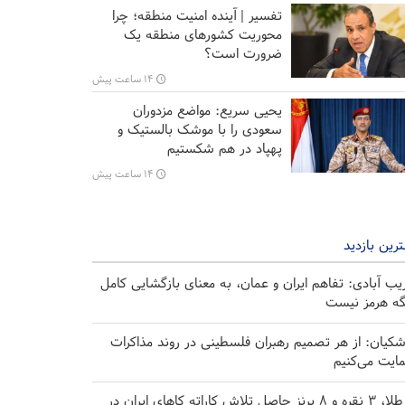
تفسیر | آینده امنیت منطقه؛ چرا
محوریت کشورهای منطقه یک
ضرورت است؟
۱۴ ساعت پیش
یحیی سریع: مواضع مزدوران
سعودی را با موشک بالستیک و
پهپاد در هم شکستیم
۱۴ ساعت پیش
رین بازدید
یب آبادی: تفاهم ایران و عمان، به معنای بازگشایی کامل
گه هرمز نیست
شکیان: از هر تصمیم رهبران فلسطینی در روند مذاکرات
ایت می‌کنیم
۸ طلا، ۳ نقره و ۸ برنز حاصل تلاش کاراته کا‌های ایران در