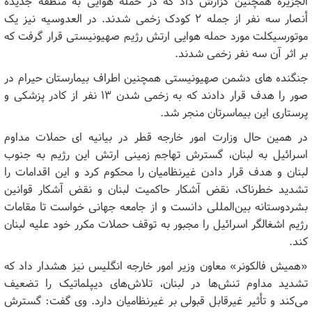
الجزیره همچنین گزارش داد که در حمله هوایی به منطقه جدیدة
أنصار سه نفر از جمله ۲ کودک زخمی شدند. در العدوسیه نیز یک
موتورسیکلت مورد حمله هوایی ارتش رژیم صهیونیستی قرار گرفت که
بر اثر آن سه نفر زخمی شدند.
جنگنده های دشمن صهیونیستی همچنین اطراف بیمارستان حیرام در
صور را هدف قرار دادند که به زخمی شدن ۱۳ نفر از کادر پزشکی و
پرستاری این بیماسرتان منجر شد.
در همین حال وزارت امور خارجه قطر در بیانیه ای حملات مداوم
اسرائیل به لبنان، گسترش تهاجم زمینی ارتش این رژیم به جنوب
لبنان و هدف قرار دادن غیرنظامیان را محکوم کرد و این اقدامات را
تشدید خطرناک، نقض آشکار حاکمیت لبنان و نقض آشکار قوانین
بشردوستانه بین‌المللی دانست و از جامعه جهانی خواست تا مقامات
رژیم اشغالگر اسرائیل را مجبور به توقف حملات مکرر خود علیه لبنان
کند.
«همیش فالکونر» معاون وزیر امور خارجه انگلیس نیز هشدار داد که
تشدید مداوم تنش‌ها در لبنان، تلاش‌های دیپلماتیک را تضعیف
می‌کند و تأثیر غیرقابل قبولی بر غیرنظامیان دارد. وی گفت: گسترش