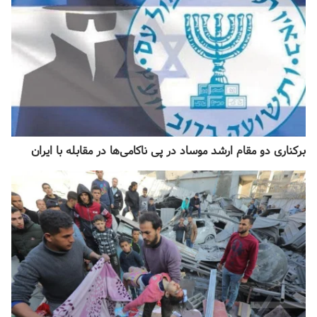
برکناری دو مقام ارشد موساد در پی ناکامی‌ها در مقابله با ایران