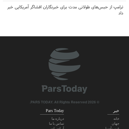
ترامپ از حبس‌های طولانی مدت برای خبرنگاران افشاگر آمریکایی خبر
داد
سردار ابن‌الرضا: فناوری بومی ایران، برتر از هر سامانه وارداتی در منطقه
است
حملات هوایی و توپخانه‌ای رژیم صهیونیستی به جنوب لبنان
امیر اکرمی‌نیا: ارتش ایران کاملاً آماده است
هاکان فیدان: اسرائیل هیچ قصدی برای دستیابی به صلح ندارد
هشدار شدیداللحن صنعا به ریاض
عصبانیت ترامپ از پیروزی نامزد حامی فلسطین در میشیگان
© 2026 PARS TODAY. All Rights Reserved.
خبر
Pars Today
خانه
درباره ما
جهان
تماس با ما
غرب آسیا
آر اس اس