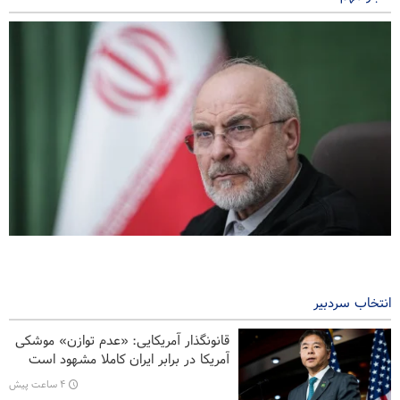
پاسخ قالیباف به ترامپ: این دیپلماسی نمایشی، شکست خورده است
۵ ساعت پیش
انتخاب سردبیر
نظرسنجی رویترز: مردم آمریکا جنگ با ایران را عامل بی‌ثباتی می‌دانند
قانونگذار آمریکایی: «عدم توازن» موشکی
سندرز: ترامپ فاسد، آمریکا را وارد یک جنگ فاجعه بار کرده است
آمریکا در برابر ایران کاملا مشهود است
۴ ساعت پیش
ضربه مغزی بیش از ۷۰۰ نظامی آمریکایی در حملات ایران