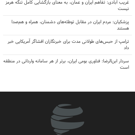
غریب آبادی: تفاهم ایران و عمان، به معنای بازگشایی کامل تنگه هرمز
نیست
پزشکیان: مردم ایران در مقابل توطئه‌های دشمنان، همراه و هم‌صدا
هستند
ترامپ از حبس‌های طولانی مدت برای خبرنگاران افشاگر آمریکایی خبر
داد
سردار ابن‌الرضا: فناوری بومی ایران، برتر از هر سامانه وارداتی در منطقه
است
حملات هوایی و توپخانه‌ای رژیم صهیونیستی به جنوب لبنان
امیر اکرمی‌نیا: ارتش ایران کاملاً آماده است
هاکان فیدان: اسرائیل هیچ قصدی برای دستیابی به صلح ندارد
هشدار شدیداللحن صنعا به ریاض
ضربه مغزی بیش از ۷۰۰ نظامی آمریکایی در حملات ایران