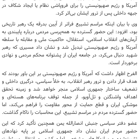
آمریکا و رژیم صهیونیستی را برای فروپاشی نظام یا ایجاد شکاف در
جبهه داخلی پس از ترور ایشان بی‌اثر کرد.
وی با بیان اینکه مراسم تشییع فراتر از آیین بدرقه یک رهبر تاریخی
بود، افزود: این حضور گسترده به همه‌پرسی مردمی درباره پایبندی به
آرمان‌های انقلاب اسلامی، استقلال، حاکمیت ملی و مقابله با سلطه
آمریکا و رژیم صهیونیستی تبدیل شد و نشان داد مسیری که رهبر
شهید دنبال می‌کرد، در جامعه ایران از پشتوانه محکم مردمی و نهادی
برخوردار است.
الفرح اظهار داشت که آمریکا و رژیم صهیونیستی بر این باور بودند که
هدف قرار دادن و ترور رهبر انقلاب، به خلأ سیاسی، درگیری داخلی و
تضعیف ساختار جمهوری اسلامی منجر خواهد شد و زمینه تحقق
اهداف واشنگتن و تل‌آویو، از جمله توقف برنامه‌های هسته‌ای و
موشکی ایران و قطع حمایت از محور مقاومت را فراهم می‌کند، اما
حضور گسترده مردم در مراسم تشییع، این محاسبات را ناکام گذاشت.
عضو دفتر سیاسی جنبش انصارالله یمن همچنین تأکید کرد که این
حضور مردم ایران نشان داد جمهوری اسلامی بر پایه نهادهای
تثبیت‌شده و سازوکارهای مشخص اداره کشور و انتقال مسئولیت