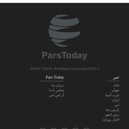
ضربه مغزی بیش از ۷۰۰ نظامی آمریکایی در حملات ایران
برکناری دو مقام ارشد موساد در پی ناکامی‌ها در مقابله با ایران
امیر اکرمی‌نیا: ارتش ایران کاملاً آماده است
هاکان فیدان: اسرائیل هیچ قصدی برای دستیابی به صلح ندارد
پاسخ قالیباف به ترامپ: این دیپلماسی نمایشی، شکست خورده است
© 2026 PARS TODAY. All Rights Reserved.
خبر
Pars Today
خانه
درباره ما
جهان
تماس با ما
غرب آسیا
آر اس اس
ایران
دین
پارس پدیا
دیس اینفو
اخبار روزانه