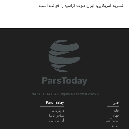
نشریه آمریکایی: ایران بلوف ترامپ را خوانده است
برکناری دو مقام ارشد موساد در پی ناکامی‌ها در مقابله با ایران
۱۰ اتحادیه کارگری خواستار لغو مجوز استفاده آمریکا از پایگاه‌های
انگلیس علیه ایران شدند
پزشکیان: رزمندگان ما دنیا را به شگفتی واداشتند
فارن افرز: آمریکا باید غرب آسیا را ترک کند
سی‌ان‌ان افشا کرد: ستاد ارتش آمریکا به دنبال راهی برای خروج از
جنگ است
© 2026 PARS TODAY. All Rights Reserved.
خبر
Pars Today
خانه
درباره ما
جهان
تماس با ما
غرب آسیا
آر اس اس
ایران