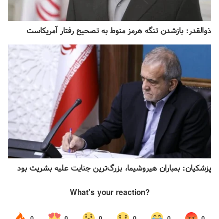
ذوالقدر: بازشدن تنگه هرمز منوط به تصحیح رفتار آمریکاست
پزشکیان: بمباران هیروشیما، بزرگ‌ترین جنایت علیه بشریت بود