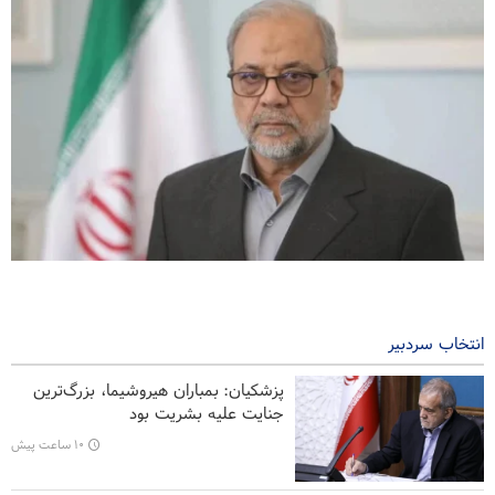
ذوالقدر: بازشدن تنگه هرمز منوط به تصحیح رفتار آمریکاست
۶ ساعت پیش
انتخاب سردبیر
سخنگوی سپاه: بازگشایی تنگه هرمز منوط به پذیرش شروط ایران است
پزشکیان: بمباران هیروشیما، بزرگ‌ترین
تفسیر | افشا‌گری درباره بهانه واهی ترامپ برای حمله به ایران
جنایت علیه بشریت بود
۱۰ ساعت پیش
تفسیر | توانمندی‌های جدید موشک بالستیک خیبرشکن