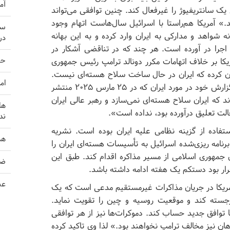
آم
یک سانتریفیوژ را غیرفعال کند. چنین توافقی می‌تواند
د.» آمریکا هم‌راستا با اسرائیل سال‌هاست اتهام وجود
سر
نه شواهد و مدارکی به ایران وارد کرده و به این بهانه
در
 اجرا در آورده است. هر چند که در تناقضی آشکار در
حم
ریکا بر خلاف اتهامات مکرر دونالد ترامپ رئیس جمهوری
ان کرده که ایران در حال ساخت سلاح هسته‌ای نیست.
ام
«تولسی گابارد» مدیر اطلاعات ملی آمریکا در تازه‌ترین گزارش خود در مورد ایران که در ۲۵ مارس ۲۰۲۵ منتشر
 که ایران سلاح هسته‌ای نمی‌سازد و رهبر عالی ایران
ها
ند
فاده از گزینه نظامی علیه ایران بوده است. نشریه
هش
رنامه ریزی‌شده اسرائیل به تأسیسات هسته‌ای ایران را
 جمهوری اسلامی از مسیر مذاکره اقدام کند. طبق این
ضربه 
عص
 و آمریکا در جریان مذاکرات غیرمستقیم مدعی است که یک
رجسته کند و موقعیت روسیه و چین را تقویت نماید.
 توافق جدید حساب کند. دموکرات‌ها نیز از هر توافقی
 جمهوری‌خواهان نیز مخالف ترامپ نخواهند بود.» لذا وی تاکید کرده