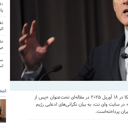
پا
تف
اث
نظ
می
سن
اس
انتخ
پارس تودی- «مایکل اورن» سفیر سابق اسرائیل در آمریکا در ۱۸ آوریل ۲۰۲۵ در مقاله‌ای تحت‌عنوان «پس از
» در سایت وای نت، به بیان نگرانی‌های ادعایی رژیم
ران پرداخته‌است.