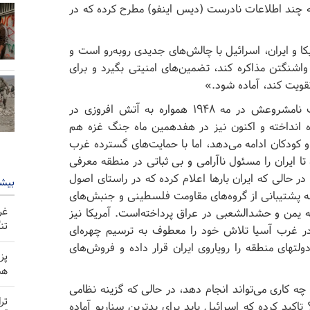
له چند اطلاعات نادرست (دیس اینفو) مطرح کرده که در
کا و ایران، اسرائیل با چالش‌های جدیدی روبه‌رو است و
 واشنگتن مذاکره کند، تضمین‌های امنیتی بگیرد و برای
تقویت کند، آماده شود.»
به‌رغم اینکه رژیم صهیونیستی از زمان اعلام موجودیت نامشروعش در مه ۱۹۴۸ همواره به آتش افروزی در
ه انداخته و اکنون نیز در هفدهمین ماه جنگ غزه هم
کودکان ادامه می‌دهد، اما با حمایت‌های گسترده غرب
 ایران را مسئول ناآرامی و بی ثباتی در منطقه معرفی
ر حالی که ایران بارها اعلام کرده که در راستای اصول
بیشت
پشتیبانی از گروه‌های مقاومت فلسطینی و جنبش‌های
غر
ه یمن و حشدالشعبی در عراق پرداخته‌است. آمریکا نیز
تن
در غرب آسیا تلاش خود را معطوف به ترسیم چهره‌ای
لتهای منطقه را رویاروی ایران قرار داده و فروش‌های
پز
هم
چه کاری می‌تواند انجام دهد، در حالی که گزینه نظامی
تر
اکید کرده که اسرائیل باید برای بدترین سناریو آماده