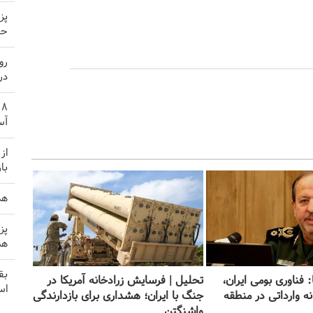
پز
حم
رو
در
آس
از
با
هد
پز
هم
بق
: فناوری بومی ایران،
تحلیل | فرسایش زرادخانه آمریکا در
اس
نه وارداتی در منطقه
جنگ با ایران؛ هشداری برای بازدارندگی
واشنگتن