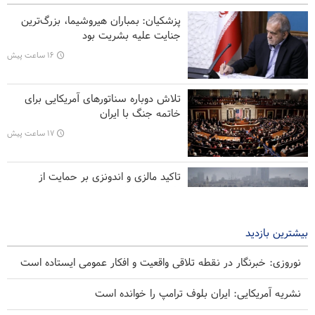
پزشکیان: بمباران هیروشیما، بزرگ‌ترین
تفسیر | افشا‌گری درباره بهانه واهی ترامپ برای حمله به ایران
جنایت علیه بشریت بود
۱۶ ساعت پیش
تفسیر | توانمندی‌های جدید موشک بالستیک خیبرشکن
وزیر دفاع پاکستان: اتحاد کشور‌های اسلامی علیه رژیم صهیونیستی
تلاش دوباره سناتورهای آمریکایی برای
ضروری است
خاتمه جنگ با ایران
۱۷ ساعت پیش
تاکید مالزی و اندونزی بر حمایت از
فلسطین و اماکن مقدس قدس
۱۸ ساعت پیش
بیشترین بازدید
نوروزی: خبرنگار در نقطه تلاقی واقعیت و افکار عمومی ایستاده است
نشریه آمریکایی: ایران بلوف ترامپ را خوانده است