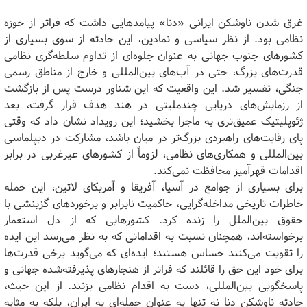
غرق شدن ناوشکن ایرانی «دنا» پیامدهایی داشت که فراتر از حوزه
نظامی بود. از نظر سیاسی و نمادین، این حادثه از سوی بسیاری از
کشورهای جنوب جهانی به عنوان جلوه‌ای از تداوم سلطه‌گری نظامی
قدرت‌های بزرگ، حتی در آب‌های بین‌المللی و خارج از مناطق رسمی
جنگی، تفسیر شد. این واقعیت که این شناور درست پس از بازگشت
از رزمایش‌های دریایی چندملیتی در هند هدف قرار گرفت، بعد
ژئوپلیتیک عمیق‌تری به ماجرا بخشید؛ این رویداد نشان داد که وقتی
پای رقابت‌های راهبردی بزرگ‌تر در میان باشد، مشارکت در دیپلماسی
بین‌المللی و همکاری‌های نظامی، لزوماً از کشورهای غیرغربی در برابر
اقدامات قهرآمیز محافظت نمی‌کند.
برای بسیاری از جوامع در آسیا، آفریقا و آمریکای لاتین، این حمله
خاطرات تاریخی مداخله‌گرایی، حاکمیت نابرابر و برخوردهای گزینشی با
حقوق بین‌الملل را زنده کرد. کشورهایی که از دل استعمار
برخواسته‌اند، همچنان نسبت به اقداماتی که به نظر می‌رسد این ایده
را تقویت می‌کنند حساس هستند؛ ایده‌ای که می‌گوید برخی قدرت‌ها
برای خود این حق را قائلند که فراتر از هنجارهای پذیرفته‌شده جهانی و
پاسخگویی بین‌المللی، دست به اقدام نظامی بزنند. از این حیث،
حادثه ناوشکن دنا نه تنها به عنوان حمله‌ای به ایران، بلکه به مثابه