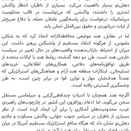
دهلی‌نو بسیار بااهمیت می‌کرد. بسیاری از ناظران انتظار واکنش
تندتری را داشتند؛ واکنشی که می‌توانست در قالب محکومیت
دیپلماتیک، درخواست برای پاسخگویی عاملان حمله، یا دفاع صریح‌تر
از ثبات دریانوردی و حقوق بین‌الملل تجلی یابد.
اما در مقابل، هند موضعی محافظه‌کارانه اتخاذ کرد که به شکلی
ملموس، از هرگونه انتقاد مستقیم از واشنگتن پرهیز داشت. این
میزان از احتیاط، بازتاب‌دهنده واقعیت‌های در حال تغییر در سیاست
خارجی هند است. طی دو دهه گذشته، روابط هند با ایالات متحده از
طریق توافق‌نامه‌های دفاعی، همکاری‌های اطلاعاتی، خریدهای
تسلیحاتی، ابتکارات منطقه هند-آرام و هماهنگی‌های استراتژیکی که
عمدتاً هدف‌شان مهار و توازن قوا در برابر چین است، به طرز
چشمگیری گسترش یافته است.
اگرچه هند همچنان با ادبیاتِ چندقطبی‌گرایی و دیپلماسی مستقل
سخن می‌گوید، اما ادغام روزافزون این کشور در چارچوب‌های راهبردی
غرب، محدودیت‌های آشکاری را برای آن ایجاد کرده است. از نظر
بسیاری از ناظران در سراسر جنوب جهانی، واکنش مسکوت و ملایم
دهلی‌نو نشان داد که هرگاه منافع استراتژیک مستقیم آمریکا در میان
باشد، فضای مانور مستقل برای هند تنگ‌تر می‌شود.