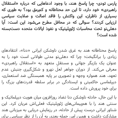
پارس تودی-
چرا پاسخ هند، با وجود ادعاهایی که درباره «استقلال
راهبردی» خود دارد، تا این حد محتاطانه و کم‌رمق بود؟ به طوری که
بسیاری از ناظران، این واکنش را فاقد اصالت و صلابت سیاسی
ارزیابی کردند؟ سوالی که در محافل مطرح می‌شود این است: آیا
دهلی‌نو تحت محاسبات ژئوپلیتیک و نفوذ ایالات متحده دست‌بسته
شده است؟
پاسخ محتاطانه هند به غرق شدن ناوشکن ایرانی «دنا»، انتقادهای
زیادی را برانگیخت؛ چرا که دهلی‌نو مدتی طولانی است خود را به
عنوان یک بازیگر جهانی و مستقلِ متعهد به «استقلال راهبردی»
معرفی می‌کند. از دوران جواهر لعل نهرو و شکل‌گیری جنبش عدم
تعهد، هند همواره وجهه و تصویری بر پایه همبستگی ضد استعماری،
دیپلماسی حاکمیتی و ایستادگی در برابر سلطه قدرت‌های بزرگ را
برای خود پرورش داده است.
با این حال، حادثه ناوشکن دنا تضاد روزافزون میان هویت دیپلماتیک و
سنتی هند را با هم‌پیمانی‌های ژئوپلیتیک فعلی‌اش عریان کرد. این
شناور ایرانی درست پیش از حادثه، در رزمایش دریایی به میزبانی هند
مشارکت داشت و همین امر، حمله بعدی به آن را از نظر سیاسی برای