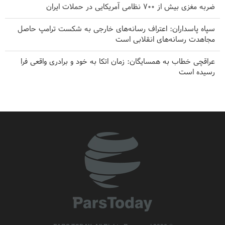
ضربه مغزی بیش از ۷۰۰ نظامی آمریکایی در حملات ایران
سپاه پاسداران: اعتراف رسانه‌های خارجی به شکست ترامپ حاصل
مجاهدت رسانه‌های انقلابی است
عراقچی خطاب به همسایگان: زمان اتکا به خود و برادری واقعی فرا
رسیده است
برکناری دو مقام ارشد موساد در پی ناکامی‌ها در مقابله با ایران
۱۰ اتحادیه کارگری خواستار لغو مجوز استفاده آمریکا از پایگاه‌های
انگلیس علیه ایران شدند
پزشکیان: رزمندگان ما دنیا را به شگفتی واداشتند
فارن افرز: آمریکا باید غرب آسیا را ترک کند
سی‌ان‌ان افشا کرد: ستاد ارتش آمریکا به دنبال راهی برای خروج از
جنگ است