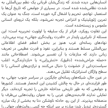
انسان‌هایی دیده شدند که زندگی‌شان قربانی یک نظم بین‌المللی به
شدت نظامی‌شده شده است. در بسیاری از جوامعی که تاریخ آن‌ها با
استعمار، تهاجم، تحریم یا اشغال گره خورده است، جنگ به عنوان یک
تمرین ژئوپلیتیک و انتزاعی تجربه نمی‌شود، بلکه یک ترومای انسانی
ملموس و زیسته‌شده است.
این تفاوت رویکرد، فراتر از یک سلیقه یا اولویت تحریریه است؛ این
مسئله از نابرابری پایدار در «قدرت روایت‌گری جهانی» پرده برمی‌دارد.
نهادهای رسانه‌ای غرب هنوز بر بخش اعظم فضای اطلاعاتی
بین‌المللی مسلط هستند و بنابراین، نفوذ و قدرت عظیمی در تعریف
زبانی دارند که منازعات با آن تفسیر می‌شوند. اصطلاحاتی مانند
«حمله جراحی‌شده» (دقیق)، «تنش‌زایی» یا «بازدارندگی» اغلب
سیاست‌زدایی از خشونت را دنبال می‌کنند و تراژدی‌های انسانی را تا
سطح واژگان استراتژیک تقلیل می‌دهند.
در عین حال، شبکه‌های رسانه‌ای جایگزین در سراسر جنوب جهانی، به
طور فزاینده‌ای در حال به چالش کشیدن این انحصار هستند. کشورها
و جوامعی که به طور تاریخی مداخله خارجی را تجربه کرده‌اند، دیگر
تمایلی ندارند قاب‌بندی‌های غربی را به عنوان روایت‌هایی بی‌طرف یا
منصفانه بپذیرند. از این رو، حادثه ناوشکن دنا به بخشی از یک مبارزه
گسترده‌تر تبدیل شد؛ مبارزه بر سر اینکه چه کسی روایت‌های جهانی را