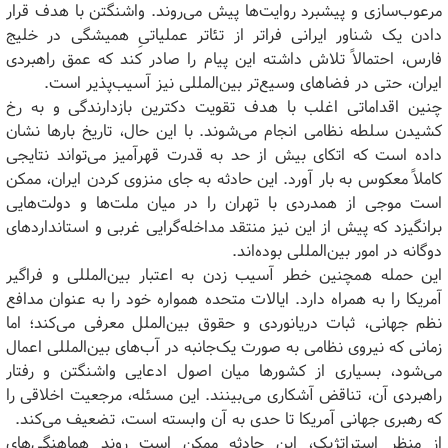
مرعوب‌سازی و پیشبرد روایت‌ها پیش می‌روند. واشنگتن با هدف قرار
دادن یک شناور ایرانی فراتر از تئاتر عملیاتیِ همیشگی در خلیج
فارس، احتمالاً تلاش داشته این پیام را صادر کند که عمق راهبردی
ایران، حتی در فضاهای وسیع‌تر بین‌المللی نیز آسیب‌پذیر است.
چنین اقداماتی اغلب با هدف تقویت دکترین بازدارندگی و به رخ
کشیدن سلطه نظامی انجام می‌شوند. با این حال، تاریخ بارها نشان
داده است که اتکای بیش از حد به قدرت قهرآمیز می‌تواند نتایجی
کاملاً معکوس به بار آورد. این حادثه به جای منزوی کردن ایران، ممکن
است موجی از همدردی با تهران را در میان ملت‌ها و دولت‌هایی
برانگیزد که پیش از این نیز منتقد مداخله‌گرایی غربی و استانداردهای
دوگانه در امور بین‌المللی بوده‌اند.
این حمله همچنین خطر آسیب زدن به اعتبار بین‌المللی و فراگیر
آمریکا را به همراه دارد. ایالات متحده همواره خود را به عنوان مدافع
نظم جهانی، ثبات دریانوردی و حقوق بین‌الملل معرفی می‌کند؛ اما
زمانی که نیروی نظامی به صورت یک‌جانبه در آب‌های بین‌المللی اعمال
می‌شود، بسیاری از کشورها میان اصول ادعایی واشنگتن و رفتار
راهبردی آن، تناقض آشکاری می‌بینند. این مسئله، مرجعیت اخلاقی را
که رهبری جهانی آمریکا تا حدی به آن وابسته است، تضعیف می‌کند.
از منظر استراتژیک، این حادثه ممکن است روند هماهنگی‌های