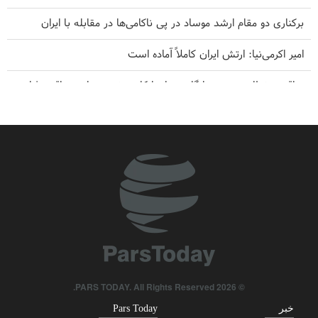
برکناری دو مقام ارشد موساد در پی ناکامی‌ها در مقابله با ایران
امیر اکرمی‌نیا: ارتش ایران کاملاً آماده است
عراقچی خطاب به همسایگان: زمان اتکا به خود و برادری واقعی فرا
رسیده است
سندرز: ترامپ فاسد، آمریکا را وارد یک جنگ فاجعه بار کرده است
پاسخ قالیباف به ترامپ: این دیپلماسی نمایشی، شکست خورده است
نشریه آمریکایی: ایران بلوف ترامپ را خوانده است
اکونومیست اعلام کرد: توافق با ایران، تنها گزینه عملی برای پایان بحران
هرمز
© 2026 PARS TODAY. All Rights Reserved.
خبر
Pars Today