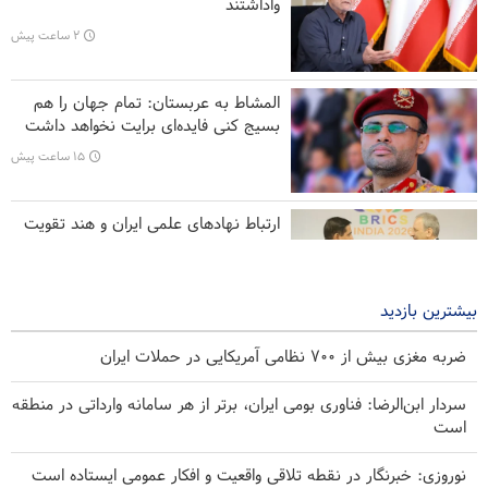
واداشتند
سپاه پاسداران: اعتراف رسانه‌های خارجی به شکست ترامپ حاصل
۲ ساعت پیش
مجاهدت رسانه‌های انقلابی است
عراقچی خطاب به همسایگان: زمان اتکا به خود و برادری واقعی فرا
المشاط به عربستان: تمام جهان را هم
رسیده است
بسیج کنی فایده‌ای برایت نخواهد داشت
عضو ارشد انصارالله: بیانیه‌های شورای امنیت ارزش توجه ندارد
۱۵ ساعت پیش
ارتباط نهاد‌های علمی ایران و هند تقویت
می‌شود
۱۵ ساعت پیش
بیشترین بازدید
ضربه مغزی بیش از ۷۰۰ نظامی آمریکایی در حملات ایران
سردار ابن‌الرضا: فناوری بومی ایران، برتر از هر سامانه وارداتی در منطقه
است
نوروزی: خبرنگار در نقطه تلاقی واقعیت و افکار عمومی ایستاده است