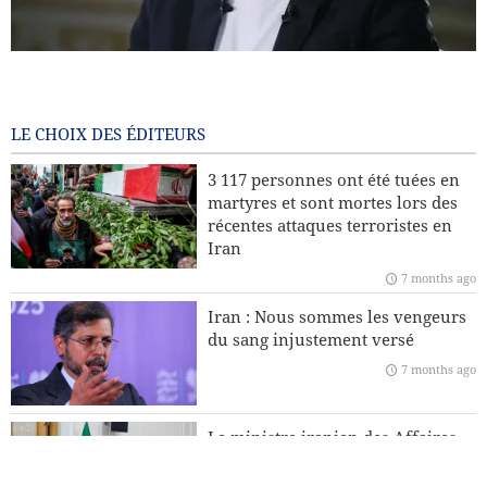
Araghchi : l’Europe paie aujourd’hui le prix de ses choix
passés / Le port d’Eilat à l’arrêt après les attaques houthis
7 months ago
LE CHOIX DES ÉDITEURS
Pourquoi l’Iran insiste-t-il sur son droit à l’enrichissement
3 117 personnes ont été tuées en
nucléaire à des fins civiles ?
martyres et sont mortes lors des
récentes attaques terroristes en
Leader : La récente sédition était américaine et le président
Iran
américain en est le principal coupable
7 months ago
L’Europe fera-t-elle appel à l’Iran et au Yémen pour
Iran : Nous sommes les vengeurs
protéger le Groenland face aux États-Unis ?
du sang injustement versé
7 months ago
Téhéran dénonce les accusations de l’Argentine contre le
CGRI
Le ministre iranien des Affaires
étrangères : Personne n’a le droit
de dicter sa conduite à d’autres