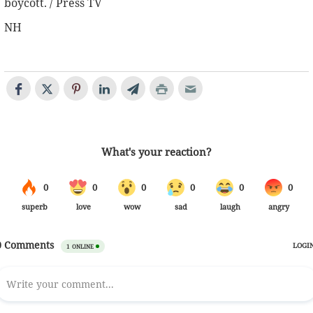
boycott. / Press TV
NH