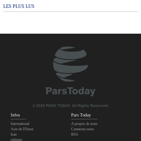
pays
LES PLUS LUS
7 months ago
© 2026 PARS TODAY. All Rights Reserved.
Infos
Pars Today
International
A propos de nous
Asie de l'Ouest
Contactez-nous
Iran
RSS
religion