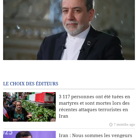
Araghchi : l’Europe paie aujourd’hui le prix de ses choix
passés / Le port d’Eilat à l’arrêt après les attaques houthis
7 months ago
LE CHOIX DES ÉDITEURS
Pourquoi l’Iran insiste-t-il sur son droit à l’enrichissement
3 117 personnes ont été tuées en
nucléaire à des fins civiles ?
martyres et sont mortes lors des
récentes attaques terroristes en
Leader : La récente sédition était américaine et le président
Iran
américain en est le principal coupable
7 months ago
L’Europe fera-t-elle appel à l’Iran et au Yémen pour
Iran : Nous sommes les vengeurs