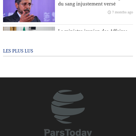
protéger le Groenland face aux États-Unis ?
du sang injustement versé
7 months ago
Téhéran dénonce les accusations de l’Argentine contre le
CGRI
Le ministre iranien des Affaires
étrangères : Personne n’a le droit
de dicter sa conduite à d’autres
pays
LES PLUS LUS
7 months ago