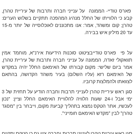
פארס טודיי- הממונה על ענייני חברה ותרבות של עיריית טהרן,
קבע כי הלווייתו של החלל מנהיג המהפכה תתקיים בשלוש הערים:
טהרן; קום ומשהד, אמר: אנו מתכוננים לאוכלוסייה של יותר מ-15
עד 20 מיליון איש בבירה.
על פי פארס טודייבציטוט סוכנות הידיעות אירנ"א, מוחמד אמין
תוואקולי זאדה, הממונה על ענייני חברה ותרבות של עיריית טהרן,
אמר ביום שלישי: מקום קבורתו של האימאם החלל יהיה במקדש
של האימאם רזא (עליו השלום) בעיר משהד הקדושה, בהתאם
לצוואתו ולהמלצות קרוביו.
סגן ראש עיריית טהרן לענייני תרבות וחברה הודיע ​​על תחזית של 3
ימי אבל ו-24 שעות הלוויה להלוויית האימאם החלל וציין: "נכון
לעכשיו, אתר הטקס נמצא בתהליך קביעת מקום, וייבחר בין "מסגד
טהרן" לבין "מקדש האימאם חומייני".
סגן ראש עיריית טהרן לענייני תרבות וחברה ציין גם כי הטקס יתקיים