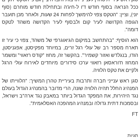
ככל הנראה בסוף חודש ד'ו ל-חיג'ה ובתחילת חודש מוחרם (סוף
יוני), וציין: "הטקס צפוי להימשך לפחות 24 שעות, ולאחר מכן תועבר
הגופה הקדושה לעיר קום ולבסוף לעיר הקדושה משהד לטקס
דומה".
הוא הוסיף: "בהתחשב במיקום הגיאוגרפי של משהד, צפוי כי עיר זו
תארח מספר רב של עולי רגל זרים, במיוחד מפקיסטן, אפגניסטן,
הודו, בנגלדש ואזור קשמיר". בהקשר זה, מחוז "קודס רזאווי" ומשמר
המחוז ח'וראסאן רזאווי ערכו סידורים מיוחדים לאירוח עולי הרגל
ולקיים את טקס הלוויה.
סגן ראש ענייני חברה ותרבות בעיריית טהרן המשיך: "הלווייתו של
המנהיג החלל תהיה הלוויה שונה, הרי מדובר בהמנהיג הגדול בעולם
נגד היהירות, את המפקד הגדול ביותר במאבק נגד ארה"ב וישראל,
ובסמכות דתית גדולה ובמנהיג המהפכה האסלאמית".
FT
תגיות