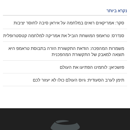
2 months ago
נקרא ביותר
סקר: אמריקאים רואים במלחמה על איראן סיבה לחוסר יציבות
סנדרס: טראמפ המושחת הוביל את אמריקה למלחמה קטסטרופלית
משמרות המהפכה: הודאת התקשורת הזרה בתבוסת טראמפ היא
תוצאה למאבק של התקשורת המהפכנית
פזשכיאן: לוחמינו הפתיעו את העולם
תימן לערב הסעודית: גיוס העולם כולו לא יעזור לכם
CNN חשפה: ראש המטה של ​​צבא ארה"ב מחפש דרך לצאת
מהמלחמה
עראקצ'י למדינות השכנות: הגיע הזמן להסתמכות עצמית ואחווה
אמיתית