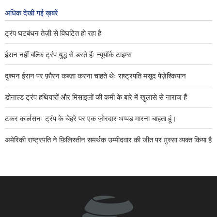
पर ज़ोर दिया।
अधिक देखी गई ख़बरें
१ day ago
ट्रंप घटबंधन तेज़ी से विघटित हो रहा है
ईरान नहीं बल्कि ट्रंप युद्ध से डरते हैंः न्यूयॉर्क टाइम्स
दुश्मन ईरान पर फ़ौरन कब्ज़ा करना चाहते थेः राष्ट्रपति मसूद पेज़ेश्कियान
डोनाल्ड ट्रंप हथियारों और मिसाइलों की कमी के बारे में खुलासे से नाराज हैं
टकर कार्लसनः ट्रंप के चेहरे पर एक ज़ोरदार थप्पड़ मारना चाहता हूं।
अमेरिकी राष्ट्रपति ने फ़िलिस्तीन समर्थक उम्मीदवार की जीत पर ग़ुस्सा व्यक्त किया है
वह दिन दूर नहीं जब अमेरिका को उन सभी देशों से भी निकाल दिया जाएगा जो आज
उसके आतंकवादी ठिकानों की मेज़बानी कर रहे हैः इब्राहिम अज़ीज़ी
अलजज़ीराः ईरान यह निर्धारित करता है कि कौन से जहाज़ होर्मुज़ जलडमरूमध्य से
गुज़रें।