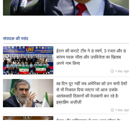
ट्रंप घटबंधन तेज़ी से विघटित हो रहा है
६ hours ago
संपादक की पसंद
ईरान के विज्ञान, अनुसंधान और प्रौद्योगिकी मंत्री ने बग़दाद में इराक़ के बैत अल-
हिकमा के प्रमुख से मुलाक़ात और बातचीत की।
ईरान की कराटे टीम ने 8 स्वर्ण, 3 रजत और 8
कांस्य पदक जीता और उपविजेता का ख़िताब
दुश्मन ईरान पर फ़ौरन कब्ज़ा करना चाहते थेः राष्ट्रपति मसूद पेज़ेश्कियान
अपने नाम किया
१ day ago
डोनाल्ड ट्रंप हथियारों और मिसाइलों की कमी के बारे में खुलासे से नाराज हैं
वह दिन दूर नहीं जब अमेरिका को उन सभी देशों
तुर्किये के विदेश मंत्री ने ज़ायोनी शासन पर ग़ाज़ा पट्टी में शांति समझौते तक पहुँचने
से भी निकाल दिया जाएगा जो आज उसके
के प्रयासों में बाधा डालने का आरोप लगाया।
आतंकवादी ठिकानों की मेज़बानी कर रहे हैः
इब्राहिम अज़ीज़ी
१ day ago
ईरान और पाकिस्तान ने दस अरब डॉलर के
व्यापार को साकार करने की दिशा में आगे बढ़ने