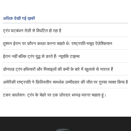
व्यापार को साकार करने की दिशा में आगे बढ़ने
पर ज़ोर दिया।
अधिक देखी गई ख़बरें
२ days ago
ट्रंप घटबंधन तेज़ी से विघटित हो रहा है
दुश्मन ईरान पर फ़ौरन कब्ज़ा करना चाहते थेः राष्ट्रपति मसूद पेज़ेश्कियान
ईरान नहीं बल्कि ट्रंप युद्ध से डरते हैंः न्यूयॉर्क टाइम्स
डोनाल्ड ट्रंप हथियारों और मिसाइलों की कमी के बारे में खुलासे से नाराज हैं
अमेरिकी राष्ट्रपति ने फ़िलिस्तीन समर्थक उम्मीदवार की जीत पर ग़ुस्सा व्यक्त किया है
टकर कार्लसनः ट्रंप के चेहरे पर एक ज़ोरदार थप्पड़ मारना चाहता हूं।
वह दिन दूर नहीं जब अमेरिका को उन सभी देशों से भी निकाल दिया जाएगा जो आज
उसके आतंकवादी ठिकानों की मेज़बानी कर रहे हैः इब्राहिम अज़ीज़ी
अलजज़ीराः ईरान यह निर्धारित करता है कि कौन से जहाज़ होर्मुज़ जलडमरूमध्य से