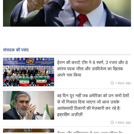
ट्रंप घटबंधन तेज़ी से विघटित हो रहा है
१८ hours ago
संपादक की पसंद
ईरान के विज्ञान, अनुसंधान और प्रौद्योगिकी मंत्री ने बग़दाद में इराक़ के बैत अल-
हिकमा के प्रमुख से मुलाक़ात और बातचीत की।
ईरान की कराटे टीम ने 8 स्वर्ण, 3 रजत और 8
कांस्य पदक जीता और उपविजेता का ख़िताब
दुश्मन ईरान पर फ़ौरन कब्ज़ा करना चाहते थेः राष्ट्रपति मसूद पेज़ेश्कियान
अपने नाम किया
२ days ago
डोनाल्ड ट्रंप हथियारों और मिसाइलों की कमी के बारे में खुलासे से नाराज हैं
वह दिन दूर नहीं जब अमेरिका को उन सभी देशों
तुर्किये के विदेश मंत्री ने ज़ायोनी शासन पर ग़ाज़ा पट्टी में शांति समझौते तक पहुँचने
से भी निकाल दिया जाएगा जो आज उसके
के प्रयासों में बाधा डालने का आरोप लगाया।
आतंकवादी ठिकानों की मेज़बानी कर रहे हैः
इब्राहिम अज़ीज़ी
२ days ago
ईरान और पाकिस्तान ने दस अरब डॉलर के