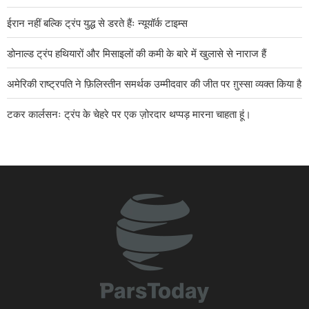
ईरान नहीं बल्कि ट्रंप युद्ध से डरते हैंः न्यूयॉर्क टाइम्स
डोनाल्ड ट्रंप हथियारों और मिसाइलों की कमी के बारे में खुलासे से नाराज हैं
अमेरिकी राष्ट्रपति ने फ़िलिस्तीन समर्थक उम्मीदवार की जीत पर ग़ुस्सा व्यक्त किया है
टकर कार्लसनः ट्रंप के चेहरे पर एक ज़ोरदार थप्पड़ मारना चाहता हूं।
वह दिन दूर नहीं जब अमेरिका को उन सभी देशों से भी निकाल दिया जाएगा जो आज
उसके आतंकवादी ठिकानों की मेज़बानी कर रहे हैः इब्राहिम अज़ीज़ी
अलजज़ीराः ईरान यह निर्धारित करता है कि कौन से जहाज़ होर्मुज़ जलडमरूमध्य से
गुज़रें।
ज़ायोनी शासन और अरब अमीरात में गुप्त सैन्य सहयोग
अमेरिकी राष्ट्रपति का व्यवहार ऐसा है जो वाशिंगटन और तेहरान के बीच संबंधों में
संकट की स्थिति को जारी रखने की ओर ले जाता है।