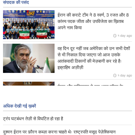
संपादक की पसंद
ईरान के विज्ञान, अनुसंधान और प्रौद्योगिकी मंत्री ने बग़दाद में इराक़ के बैत अल-
हिकमा के प्रमुख से मुलाक़ात और बातचीत की।
ईरान की कराटे टीम ने 8 स्वर्ण, 3 रजत और 8
कांस्य पदक जीता और उपविजेता का ख़िताब
दुश्मन ईरान पर फ़ौरन कब्ज़ा करना चाहते थेः राष्ट्रपति मसूद पेज़ेश्कियान
अपने नाम किया
१ day ago
डोनाल्ड ट्रंप हथियारों और मिसाइलों की कमी के बारे में खुलासे से नाराज हैं
वह दिन दूर नहीं जब अमेरिका को उन सभी देशों
तुर्किये के विदेश मंत्री ने ज़ायोनी शासन पर ग़ाज़ा पट्टी में शांति समझौते तक पहुँचने
से भी निकाल दिया जाएगा जो आज उसके
के प्रयासों में बाधा डालने का आरोप लगाया।
आतंकवादी ठिकानों की मेज़बानी कर रहे हैः
इब्राहिम अज़ीज़ी
१ day ago
ईरान और पाकिस्तान ने दस अरब डॉलर के
व्यापार को साकार करने की दिशा में आगे बढ़ने
पर ज़ोर दिया।
अधिक देखी गई ख़बरें
१ day ago
ट्रंप घटबंधन तेज़ी से विघटित हो रहा है
दुश्मन ईरान पर फ़ौरन कब्ज़ा करना चाहते थेः राष्ट्रपति मसूद पेज़ेश्कियान