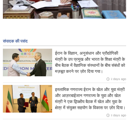
ईरान के राष्ट्रपति ने हिरोशिमा और नागासाकी परमाणु बमबारी की वर्षगांठ के अवसर
पर एक संदेश में अमेरिका के इस ऐतिहासिक अपराध की निंदा की।
१८ hours ago
संपादक की पसंद
ईरान की सर्वोच्च राष्ट्रीय सुरक्षा परिषद के सचिव ने एक संदेश में कहा कि इस्लामिक
ईरान के विज्ञान, अनुसंधान और प्रौद्योगिकी
गणराज्य ईरान कभी नहीं झुकेगा, चाहे युद्ध हो या बातचीत।
मंत्री के उप प्रमुख और भारत के शिक्षा मंत्री के
बीच बैठक में वैज्ञानिक संस्थानों के बीच संबंधों को
ईरान की ख़ैबर-शिकन बैलिस्टिक मिसाइल ने अमेरिकी और इज़राइली वायु रक्षा
मज़बूत करने पर ज़ोर दिया गया।
प्रणालियों के लिए एक गंभीर चुनौती के रूप में अपनी पहचान बनाई है
२ days ago
होर्मुज़ जलडमरूमध्य का पुनः खुलना ईरान की विशेष प्रणाली और शर्तों के अधीन हैः
इस्लामिक गणराज्य ईरान के खेल और युवा मंत्री
सिपाहे पासदारान
और आज़रबाईजान गणराज्य के युवा और खेल
मंत्री ने एक द्विपक्षीय बैठक में खेल और युवा के
अमेरिका के पास मौजूदा स्थिति को स्वीकार करने के अलावा कोई विकल्प नहीं हैः
क्षेत्र में संयुक्त सहयोग के विकास पर ज़ोर दिया।
ब्रिगेडियर जनरल मोहम्मद अकरमी-निया
२ days ago
विदेशी संचार माध्यमों ने स्वीकार किया कि ईरानी