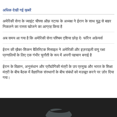
लोगों का प्रतिरोध ट्रंप की पराजय का असली
कारण है
अधिक देखी गई ख़बरें
२ days ago
अमेरिकी सेना के ज्वाइंट चीफ्स ऑफ़ स्टाफ के अध्यक्ष ने ईरान के साथ युद्ध से बाहर
निकलने का रास्ता खोजने का आग्रह किया है
अब समय आ गया है कि अमेरिकी सेना पश्चिम एशिया छोड़ देः फॉरेन अफ़ेयर्स
ईरान की ख़ैबर-शिकन बैलिस्टिक मिसाइल ने अमेरिकी और इज़राइली वायु रक्षा
प्रणालियों के लिए एक गंभीर चुनौती के रूप में अपनी पहचान बनाई है
ईरान के विज्ञान, अनुसंधान और प्रौद्योगिकी मंत्री के उप प्रमुख और भारत के शिक्षा
मंत्री के बीच बैठक में वैज्ञानिक संस्थानों के बीच संबंधों को मज़बूत करने पर ज़ोर दिया
गया।
विदेशी संचार माध्यमों ने स्वीकार किया कि ईरानी लोगों का प्रतिरोध ट्रंप की पराजय
का असली कारण है
यमन की सर्वोच्च राजनीतिक परिषद के अध्यक्ष ने सऊदी अरब को संबोधित करते हुए
कहा कि भले ही तुम पूरी दुनिया को लामबंद कर लो, इसका तुम्हें कोई फ़ायदा नहीं
होगा।