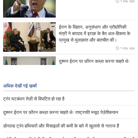
१ day ago
ईरानी सेना पूरी तैयार हैः अमीर मोहम्मद अकरमी-निया
ईरान के उद्योग मंत्री ने क़िर्किज़िस्तान के साथ सहयोग बढ़ाने पर बल दिया
ईरान के विज्ञान, अनुसंधान और प्रौद्योगिकी
अमेरिकी सैन्य समाधान होर्मुज़ जलडमरूमध्य की सुरक्षा सुनिश्चित करने में विफ़ल रहा
मंत्री ने बग़दाद में इराक़ के बैत अल-हिकमा के
हैः इकोनॉमिस्ट पत्रिका
प्रमुख से मुलाक़ात और बातचीत की।
१ day ago
दुश्मन ईरान पर फ़ौरन कब्ज़ा करना चाहते थेः
राष्ट्रपति मसूद पेज़ेश्कियान
१ day ago
अधिक देखी गई ख़बरें
ट्रंप घटबंधन तेज़ी से विघटित हो रहा है
दुश्मन ईरान पर फ़ौरन कब्ज़ा करना चाहते थेः राष्ट्रपति मसूद पेज़ेश्कियान
डोनाल्ड ट्रंप हथियारों और मिसाइलों की कमी के बारे में खुलासे से नाराज हैं