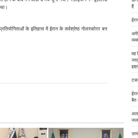
हैं
ा था।
ईरान
रतियोगिताओं के इतिहास में ईरान के सर्वश्रेष्ठ गोलस्कोरर बन
अमे
व्यक
वह 
जाए
इब्
टकर
ईरान
बैत
अलज
जलड
ज़ा