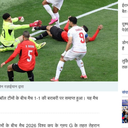
ईरान
बैत
दुश
पेज़
डोन
हैं
तुर्
तक 
न रज़ाईयान द्वारा
संप
ुटबॉल टीमों के बीच मैच 1-1 की बराबरी पर समाप्त हुआ। यह मैच
।
टीमों के बीच मैच 2026 विश्व कप के ग्रुप G के तहत तेहरान