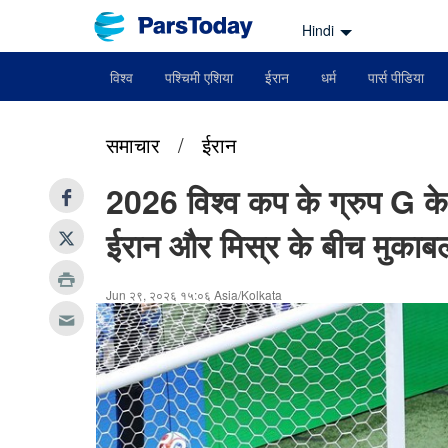
Hindi
विश्व
पश्चिमी एशिया
ईरान
धर्म
पार्स पीडिया
समाचार
/
ईरान
2026 विश्व कप के ग्रुप G के
ईरान और मिस्र के बीच मुकाबल
Jun २९, २०२६ १५:०६ Asia/Kolkata