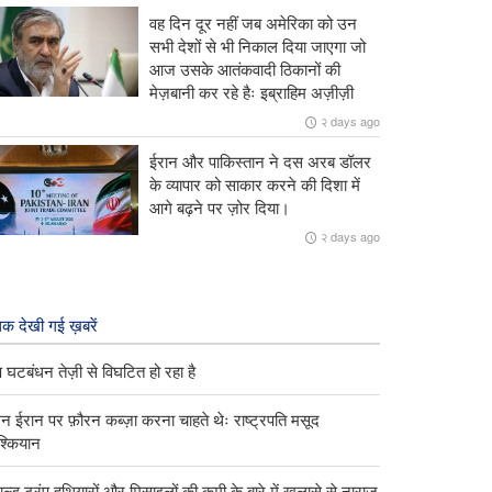
वह दिन दूर नहीं जब अमेरिका को उन
सभी देशों से भी निकाल दिया जाएगा जो
आज उसके आतंकवादी ठिकानों की
मेज़बानी कर रहे हैः इब्राहिम अज़ीज़ी
२ days ago
ईरान और पाकिस्तान ने दस अरब डॉलर
के व्यापार को साकार करने की दिशा में
आगे बढ़ने पर ज़ोर दिया।
२ days ago
क देखी गई ख़बरें
ंप घटबंधन तेज़ी से विघटित हो रहा है
्मन ईरान पर फ़ौरन कब्ज़ा करना चाहते थेः राष्ट्रपति मसूद
ेश्कियान
ाल्ड ट्रंप हथियारों और मिसाइलों की कमी के बारे में खुलासे से नाराज