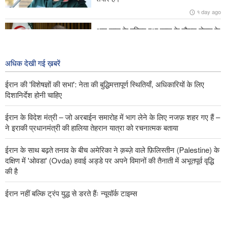
ग़ाज़ा ने मंगलवार को 112 शहीदों के शवों के अंतिम संस्कार का गवाह बना जिन्हें
१ day ago
महीनों बाद सबरा पड़ोस में ध्वस्त इमारतों के मलबे से निकाला गया।
आठ साल के पवित्र रक्षा काल के दौरान सेपाह के
पूर्व कमांडर-इन-चीफ़ ने कहा कि समझौता ज्ञापन
के उल्लंघन के बाद 17 दिनों के युद्ध में हमने
अमेरिका को ज़ोरदार चोटें पहुँचाई हैं।
अधिक देखी गई ख़बरें
१ day ago
ईरान की 'विशेषज्ञों की सभा': नेता की बुद्धिमत्तापूर्ण स्थितियाँ, अधिकारियों के लिए
दिशानिर्देश होनी चाहिए
ईरान के विदेश मंत्री – जो अरबाईन समारोह में भाग लेने के लिए नजफ़ शहर गए हैं –
ने इराकी प्रधानमंत्री की हालिया तेहरान यात्रा को रचनात्मक बताया
ईरान के साथ बढ़ते तनाव के बीच अमेरिका ने क़ब्ज़े वाले फ़िलिस्तीन (Palestine) के
दक्षिण में 'ओवडा' (Ovda) हवाई अड्डे पर अपने विमानों की तैनाती में अभूतपूर्व वृद्धि
की है
ईरान नहीं बल्कि ट्रंप युद्ध से डरते हैंः न्यूयॉर्क टाइम्स
आठ साल के पवित्र रक्षा काल के दौरान सेपाह के पूर्व कमांडर-इन-चीफ़ ने कहा कि
समझौता ज्ञापन के उल्लंघन के बाद 17 दिनों के युद्ध में हमने अमेरिका को ज़ोरदार