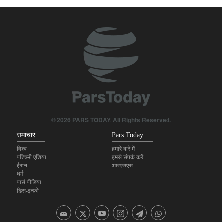
चोटें पहुँचाई हैं।
ज़बीहुल्लाह मुजाहिद ने काबुल में ईरानी उप राजदूत के हालिया बयानों का स्वागत किया
सिपाह-ए-पासदारान: हमास को निहत्था करने की साज़िश अब से ही विफ़ल हो चुकी है
टकर कार्लसनः ट्रंप के चेहरे पर एक ज़ोरदार थप्पड़ मारना चाहता हूं।
ज़ायोनी शासन और अरब अमीरात में गुप्त सैन्य सहयोग
अलजज़ीराः ईरान यह निर्धारित करता है कि कौन से जहाज़ होर्मुज़ जलडमरूमध्य से
© 2026 PARS TODAY. All Rights Reserved.
गुज़रें।
समाचार
Pars Today
विश्व
हमारे बारे में
पश्चिमी एशिया
हमसे संपर्क करें
ईरान
आरएसएस
धर्म
पार्स पीडिया
डिस-इन्फ़ो