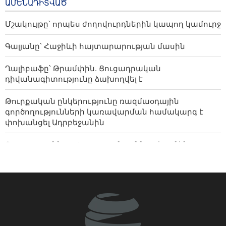
ԱՄԵՆԱԴԻՏՎԱԾ
ռազմաօդային
գործողությունների
Մշակույթը՝ որպես ժողովուրդներին կապող կամուրջ
կառավարման համակարգ է
փոխանցել Ադրբեջանին
Գալյանը՝ Հաջիևի հայտարարության մասին
18 hours ago
Ղալիբաֆը՝ Թրամփին. Ցուցադրական
դիվանագիտությունը ձախողվել է
Թուրքական ընկերությունը ռազմաօդային
գործողությունների կառավարման համակարգ է
փոխանցել Ադրբեջանին
Ռուսաստանն ու Հայաստանը քննարկում են
Կապանում և Վլադիկավկազում դիվանագիտական
ներկայացուցչություններ բացելու հարցը․ ՌԴ ԱԳՆ
Սիոնիստական ռեժիմը ավիահարվածներ և
հրետանային հարվածներ է հասցրել Հարավային
Լիբանանին