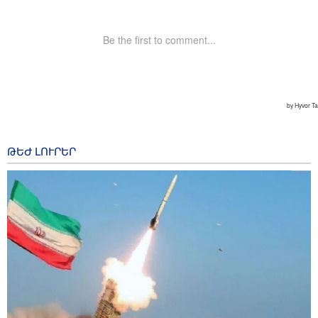
ԹԵԺ ԼՈՒՐԵՐ