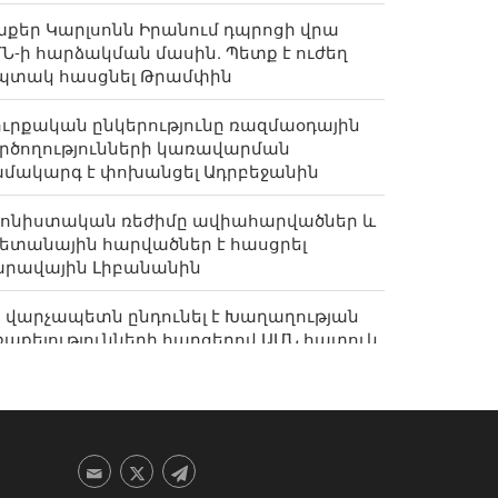
քեր Կարլսոնն Իրանում դպրոցի վրա
Ն-ի հարձակման մասին. Պետք է ուժեղ
պտակ հասցնել Թրամփին
ւրքական ընկերությունը ռազմաօդային
րծողությունների կառավարման
մակարգ է փոխանցել Ադրբեջանին
իոնիստական ռեժիմը ավիահարվածներ և
ետանային հարվածներ է հասցրել
արավային Լիբանանին
 վարչապետն ընդունել է Խաղաղության
աքելությունների հարցերով ԱՄՆ հատուկ
անագնացի ավագ խորհրդականին
րանի հետ պատերազմը՝ Թրամփի
քիլլեսյան գարշապարն է»՝ ԱՄՆ Կոնգրեսի
ջանկյալ ընտրություններում