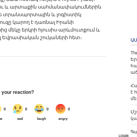
լու և արտաքին սահմանափակումներին
թե տրանսպորտային և լոգիստիկ
ւզը կարող է դառնալ Իրանի
մեկը երկրի հյուսիս-արևմուտքում և
 Եվրասիական շուկաների հետ։
Ա
Th
Եր
հա
աճ
Հա
է 
մե
Մշ
կա
Գա