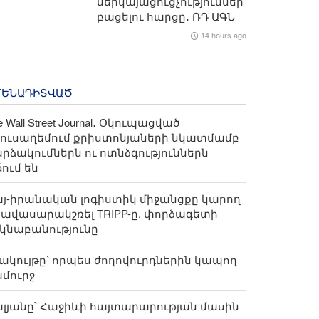
ներկայացուցչություններ
բացելու հարցը․ ՌԴ ԱԳՆ
14 hours ago
ՄԵՆԱԴԻՏՎԱԾ
e Wall Street Journal․ Օկուպացված
ուսաղեմում քրիստոնյաների նկատմամբ
րձակումներն ու ոտնձգություններն
ում են
յ-իրանական լոգիստիկ միջանցքը կարող
հավասարակշռել TRIPP-ը. փորձագետի
կնաբանությունը
ակույթը՝ որպես ժողովուրդներին կապող
մուրջ
լյանը՝ Հաջիևի հայտարարության մասին