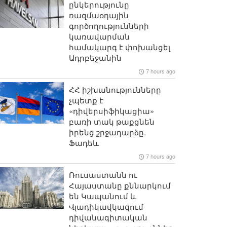
ընկերությունը
ռազմաօդային
գործողությունների
կառավարման
համակարգ է փոխանցել
Ադրբեջանին
7 hours ago
ՀՀ իշխանությունները
չպետք է
«դիվերսիֆիկացիա»
բառի տակ թաքցնեն
իրենց շրջադարձը.
Ֆադեև
7 hours ago
Ռուսաստանն ու
Հայաստանը քննարկում
են Կապանում և
Վլադիկավկազում
դիվանագիտական