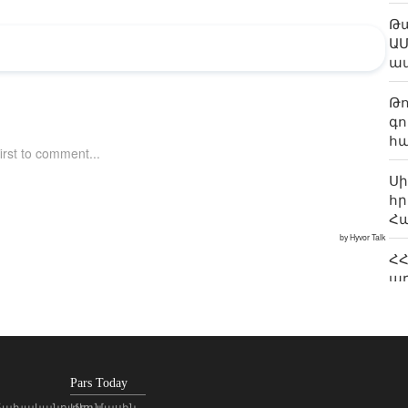
Թա
ԱՄ
ա
Թո
գո
հա
Ս
հր
Հ
ՀՀ
առ
բ
Ի
«ա
մի
Pars Today