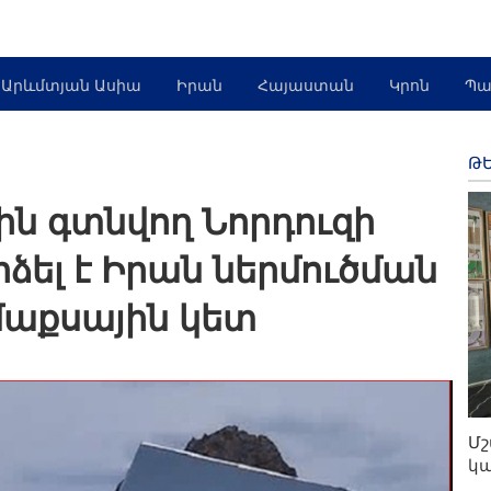
Արևմտյան Ասիա
Իրան
Հայաստան
Կրոն
Պա
ԹԵ
ն գտնվող Նորդուզի
ձել է Իրան ներմուծման
աքսային կետ
Մշ
կա