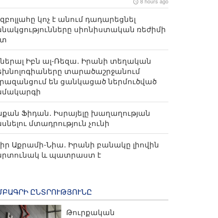
8 hours ago
զբոլլահը կոչ է անում դադարեցնել
նակցությունները սիոնիստական ​​ռեժիմի
ետ
ներալ Իբն ալ-Ռեզա․ Իրանի տեղական
եխնոլոգիաները տարածաշրջանում
րազանցում են ցանկացած ներմուծված
ամակարգի
քան Ֆիդան․ Իսրայելը խաղաղության
սնելու մտադրություն չունի
իր Աքրամի-Նիա․ Իրանի բանակը լիովին
արտունակ և պատրաստ է
ՄԲԱԳՐԻ ԸՆՏՐՈՒԹՅՈՒՆԸ
Թուրքական