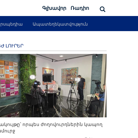
Գլխավոր
Ռադիո
րսպեդիա
Ապատեղեկատվություն
Ժ ԼՈՒՐԵՐ
ակույթը՝ որպես ժողովուրդներին կապող
մուրջ