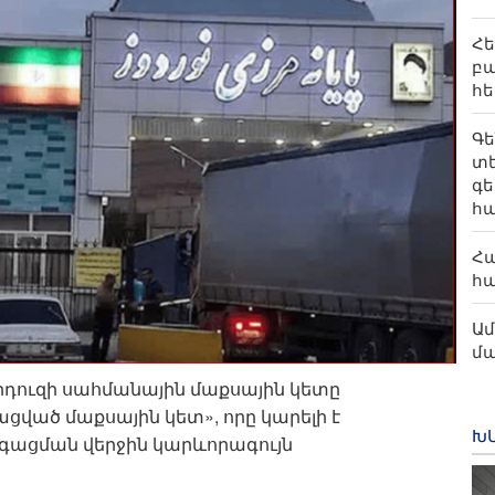
Հե
բա
հ
Գե
տ
գե
հ
Հա
հա
Ամ
մ
դուզի սահմանային մաքսային կետը
ցված մաքսային կետ», որը կարելի է
Խ
ացման վերջին կարևորագույն