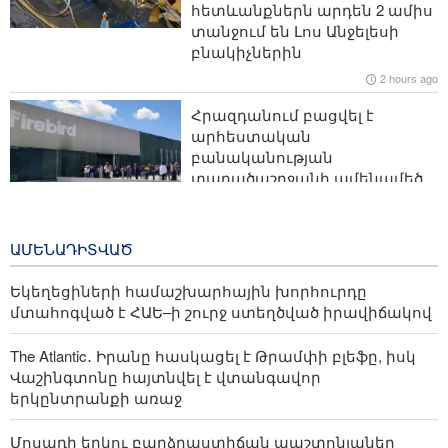
հետևանքներն արդեն 2 ամիս
Իրանը մտադիր է վավերացնել Կասպից ծովի մասին
տանջում են Լոս Անջելեսի
կոնվենցիան, որը չի անդրադառնում հատակի
բնակիչներին
սահմանազատմանը
2 hours ago
Eurasia Times․ Իրանական անօդաչու սարքերի
Հրազդանում բացվել է
«ռազմավարական ավարը» կարող է նպաստել
արհեստական
ռազմական կարողությունների բարելավմանը
բանականության
տարածաշրջանի ամենամեծ
Պարսից ծոցում ԱՄՆ-ի ռազմակայանները նույնպես
տվյալների կենտրոնը
չեն երաշխավորում արաբական երկրների
22 hours ago
անվտանգությունը
ԱՄԵՆԱԴԻՏՎԱԾ
Արևմուտքը կլքի ՀՀ–ին, հենց
որ նա դադարի հետաքրքիր
Եկեղեցիների համաշխարհային խորհուրդը
լինել որպես գործիք ՌԴ–ի դեմ.
մտահոգված է ՀԱԵ–ի շուրջ ստեղծված իրավիճակով
Մեդվեդև
22 hours ago
The Atlantic․ Իրանը հասկացել է Թրամփի բլեֆը, իսկ
Վաշինգտոնը հայտնվել է վտանգավոր
երկընտրանքի առաջ
Մոսադի երկու բարձրաստիճան պաշտոնյաներ